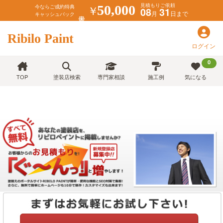
見積もりご依頼
￥
50,000
今ならご成約特典
08
31
月
日まで
キャッシュバック
Ribilo Paint
ログイン
0
TOP
塗装店検索
専門家相談
施工例
気になる