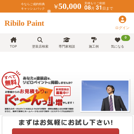
見積もりご依頼
￥
50,000
今ならご成約特典
08
31
月
日まで
キャッシュバック
Ribilo Paint
ログイン
0
TOP
塗装店検索
専門家相談
施工例
気になる