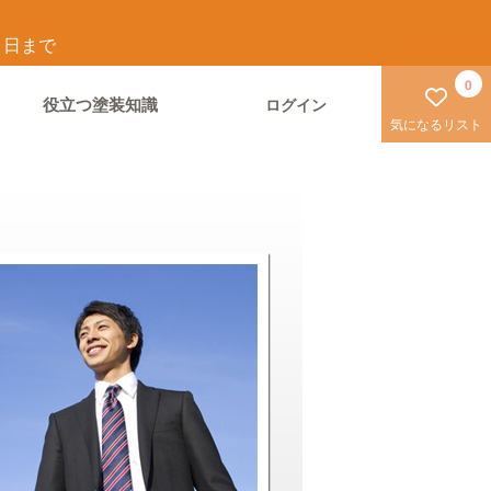
1
日まで
0
役立つ塗装知識
ログイン
気になるリスト