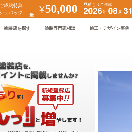
見積もりご依頼
ご成約特典
￥
50,000
2026
08
3
年
月
シュバック
塗装店を探す
塗装専門家相談
施工・デザイン事例