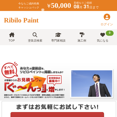
見積もりご依頼
￥
50,000
今ならご成約特典
08
31
月
日まで
キャッシュバック
Ribilo Paint
ログイン
0
TOP
塗装店検索
専門家相談
施工例
気になる