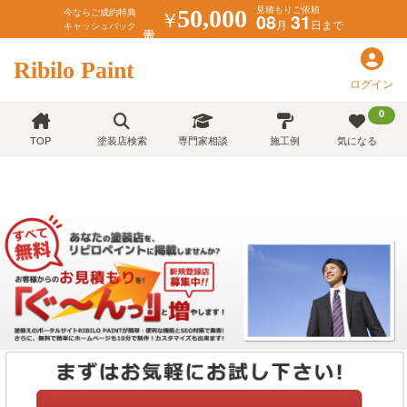
見積もりご依頼
￥
50,000
今ならご成約特典
08
31
月
日まで
キャッシュバック
Ribilo Paint
ログイン
0
TOP
塗装店検索
専門家相談
施工例
気になる