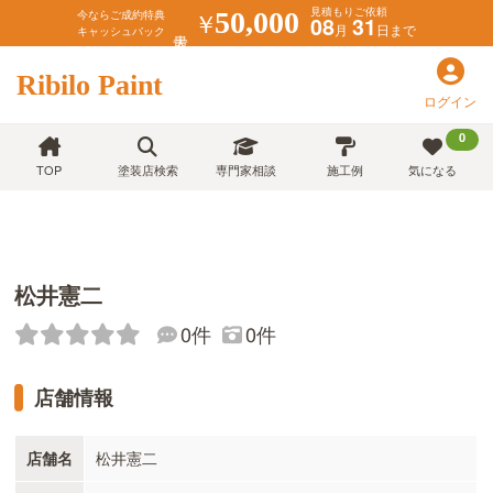
見積もりご依頼
￥
50,000
今ならご成約特典
08
31
月
日まで
キャッシュバック
Ribilo Paint
ログイン
0
TOP
塗装店検索
専門家相談
施工例
気になる
松井憲二
0件
0件
店舗情報
店舗名
松井憲二