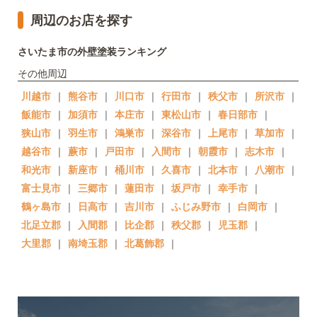
周辺のお店を探す
さいたま市の外壁塗装ランキング
その他周辺
川越市
｜
熊谷市
｜
川口市
｜
行田市
｜
秩父市
｜
所沢市
｜
飯能市
｜
加須市
｜
本庄市
｜
東松山市
｜
春日部市
｜
狭山市
｜
羽生市
｜
鴻巣市
｜
深谷市
｜
上尾市
｜
草加市
｜
越谷市
｜
蕨市
｜
戸田市
｜
入間市
｜
朝霞市
｜
志木市
｜
和光市
｜
新座市
｜
桶川市
｜
久喜市
｜
北本市
｜
八潮市
｜
富士見市
｜
三郷市
｜
蓮田市
｜
坂戸市
｜
幸手市
｜
鶴ヶ島市
｜
日高市
｜
吉川市
｜
ふじみ野市
｜
白岡市
｜
北足立郡
｜
入間郡
｜
比企郡
｜
秩父郡
｜
児玉郡
｜
大里郡
｜
南埼玉郡
｜
北葛飾郡
｜