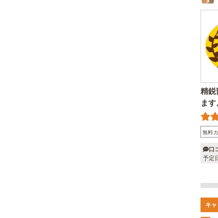
精鋭
ます
無料
口
予定
キャ