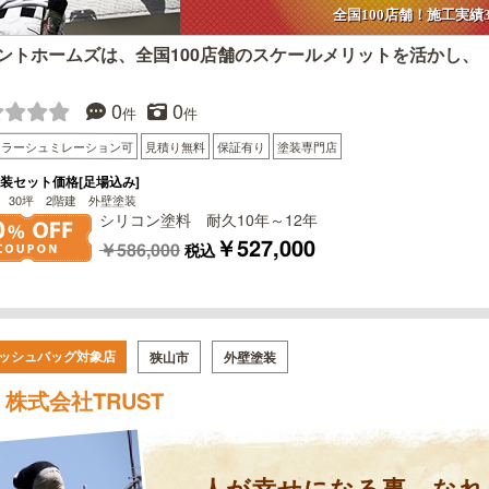
全国100店舗！施工実績30
ントホームズは、全国100店舗のスケールメリットを活かし、
0
0
件
件
カラーシュミレーション可
見積り無料
保証有り
塗装専門店
装セット価格[足場込み]
 30坪 2階建 外壁塗装
シリコン塗料 耐久10年～12年
￥527,000
￥586,000
税込
ッシュバッグ対象店
狭山市
外壁塗装
株式会社TRUST