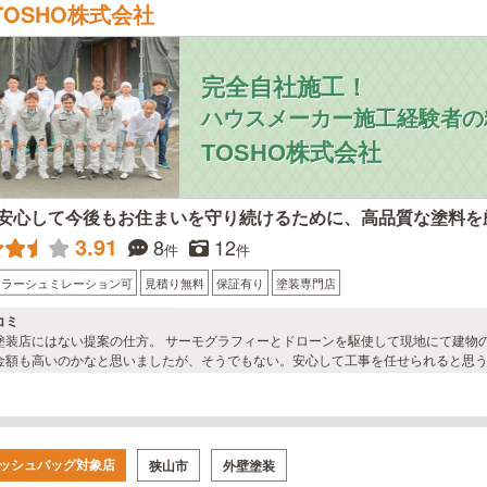
TOSHO株式会社
完全自社施工！
ハウスメーカー施工経験者の
TOSHO株式会社
安心して今後もお住まいを守り続けるために、高品質な塗料を
3.91
8
12
件
件
カラーシュミレーション可
見積り無料
保証有り
塗装専門店
コミ
塗装店にはない提案の仕方。 サーモグラフィーとドローンを駆使して現地にて建物
金額も高いのかなと思いましたが、そうでもない。安心して工事を任せられると思
ッシュバッグ対象店
狭山市
外壁塗装