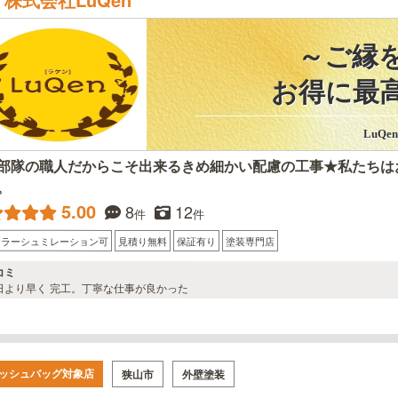
～ご縁を大
お得に最高
LuQen-ラ
部隊の職人だからこそ出来るきめ細かい配慮の工事★私たちは
。
5.00
8
12
件
件
カラーシュミレーション可
見積り無料
保証有り
塗装専門店
コミ
日より早く 完工。丁寧な仕事が良かった
ッシュバッグ対象店
狭山市
外壁塗装