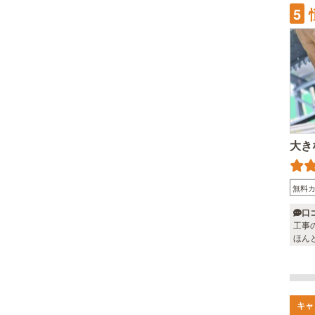
5
大き
無料
口
工事
ほん
キャ