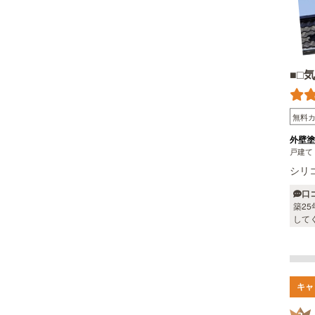
■□
無料
外壁塗
戸建て
シリ
口
築2
して
キャ