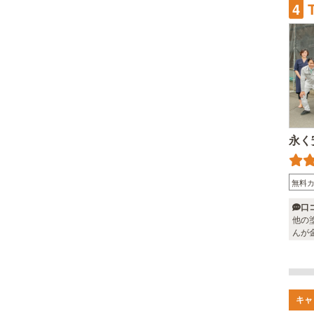
4
永く
無料
口
他の
んが
キャ