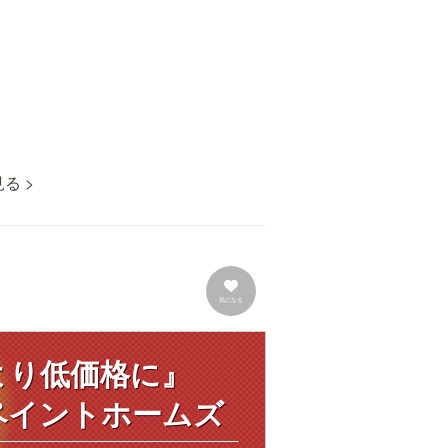
る >
気になる
より低価格に』
ペイントホームズ