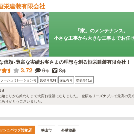
恒栄建装有限会社
「家」のメンテナンス。
小さな工事から大きな工事までお任
な信頼×豊富な実績お客さまの理想を創る恒栄建装有限会社！
3.72
6
8
件
件
カラーシュミレーション可
見積り無料
保証有り
塗装専門店
コミ
の始まりから終わりまで大変お世話になりました。 金額もリーズナブルで最高の完
とありがとうございました。
ッシュバッグ対象店
狭山市
外壁塗装