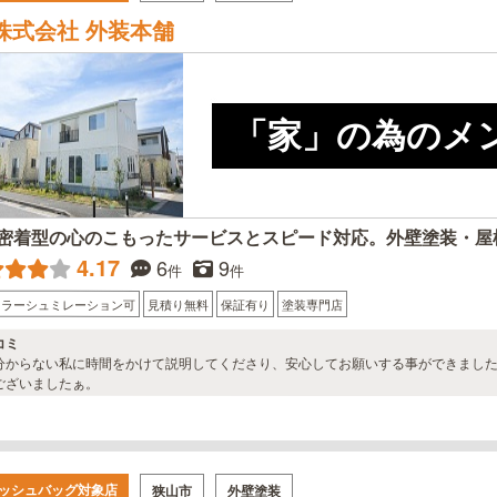
株式会社 外装本舗
「家」の為のメ
密着型の心のこもったサービスとスピード対応。外壁塗装・屋
4.17
6
9
件
件
カラーシュミレーション可
見積り無料
保証有り
塗装専門店
コミ
分からない私に時間をかけて説明してくださり、安心してお願いする事ができまし
ございましたぁ。
ッシュバッグ対象店
狭山市
外壁塗装