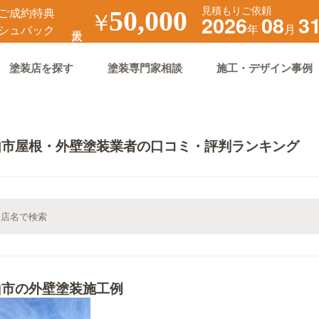
見積もりご依頼
ご成約特典
￥
50,000
2026
08
3
年
月
シュバック
塗装店を探す
塗装専門家相談
施工・デザイン事例
山市屋根・外壁塗装業者の口コミ・評判ランキング
山市の外壁塗装施工例