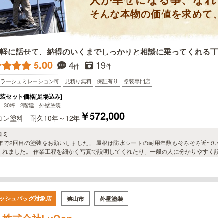
人が幸せになる事、なれ
そんな本物の価値を求めて
気軽に話せて、納得のいくまでしっかりと相談に乗ってくれる丁
5.00
4
19
件
件
カラーシュミレーション可
見積り無料
保証有り
塗装専門店
装セット価格[足場込み]
 30坪 2階建 外壁塗装
￥572,000
コン塗料 耐久10年～12年
コミ
5年で2回目の塗装をお願いしました。 屋根は防水シートの耐用年数もそろそろ近づ
くれました。 作業工程を細かく写真で説明してくれたり、一般の人に分かりやすく説
は不信感があったので、もっと早くTRUSTさんを知ってれば良
ッシュバッグ対象店
狭山市
外壁塗装
株式会社LuQen