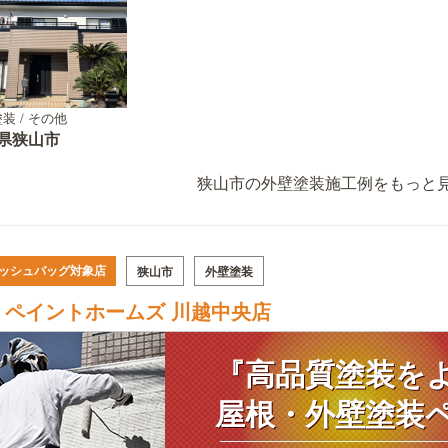
装 / その他
県狭山市
狭山市の外壁塗装施工例をもっと見
ッシュバッグ対象店
狭山市
外壁塗装
ペイントホームズ 川越中央店
『高品質塗装を
屋根・外壁塗装