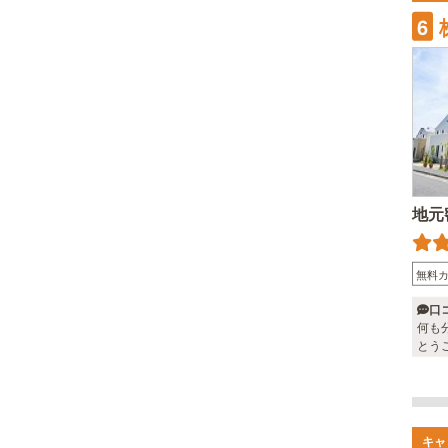
6
地元
無料
口
何も
とう
キャ