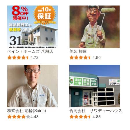
ペイントホームズ 八潮店
美装 柳屋
4.72
4.50
株式会社 彩輪(Sairin)
合同会社 サワディーハウス
4.48
4.85