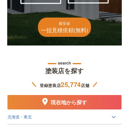
最安値
一括見積依頼(無料)
search
塗装店を探す
25,774
登録塗装店
店舗
現在地から探す
北海道・東北