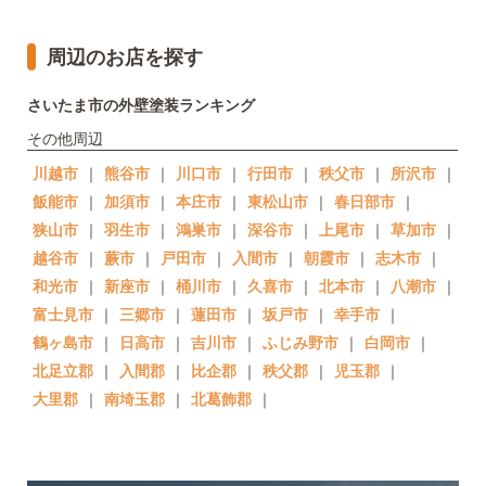
周辺のお店を探す
さいたま市の外壁塗装ランキング
その他周辺
川越市
｜
熊谷市
｜
川口市
｜
行田市
｜
秩父市
｜
所沢市
｜
飯能市
｜
加須市
｜
本庄市
｜
東松山市
｜
春日部市
｜
狭山市
｜
羽生市
｜
鴻巣市
｜
深谷市
｜
上尾市
｜
草加市
｜
越谷市
｜
蕨市
｜
戸田市
｜
入間市
｜
朝霞市
｜
志木市
｜
和光市
｜
新座市
｜
桶川市
｜
久喜市
｜
北本市
｜
八潮市
｜
富士見市
｜
三郷市
｜
蓮田市
｜
坂戸市
｜
幸手市
｜
鶴ヶ島市
｜
日高市
｜
吉川市
｜
ふじみ野市
｜
白岡市
｜
北足立郡
｜
入間郡
｜
比企郡
｜
秩父郡
｜
児玉郡
｜
大里郡
｜
南埼玉郡
｜
北葛飾郡
｜