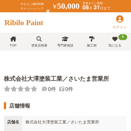
見積もりご依頼
￥
50,000
今ならご成約特典
08
31
月
日まで
キャッシュバック
Ribilo Paint
ログイン
0
TOP
塗装店検索
専門家相談
施工例
気になる
株式会社大澤塗装工業／さいたま営業所
0件
0件
店舗情報
店舗名
株式会社大澤塗装工業／さいたま営業所