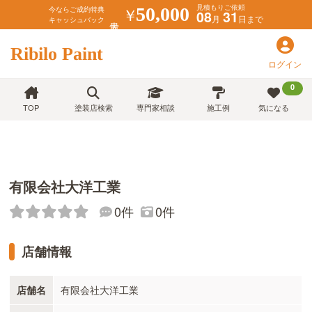
見積もりご依頼
￥
50,000
今ならご成約特典
08
31
月
日まで
キャッシュバック
Ribilo Paint
ログイン
0
TOP
塗装店検索
専門家相談
施工例
気になる
有限会社大洋工業
0件
0件
店舗情報
店舗名
有限会社大洋工業