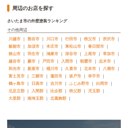
周辺のお店を探す
さいたま市の外壁塗装ランキング
その他周辺
川越市
｜
熊谷市
｜
川口市
｜
行田市
｜
秩父市
｜
所沢市
｜
飯能市
｜
加須市
｜
本庄市
｜
東松山市
｜
春日部市
｜
狭山市
｜
羽生市
｜
鴻巣市
｜
深谷市
｜
上尾市
｜
草加市
｜
越谷市
｜
蕨市
｜
戸田市
｜
入間市
｜
朝霞市
｜
志木市
｜
和光市
｜
新座市
｜
桶川市
｜
久喜市
｜
北本市
｜
八潮市
｜
富士見市
｜
三郷市
｜
蓮田市
｜
坂戸市
｜
幸手市
｜
鶴ヶ島市
｜
日高市
｜
吉川市
｜
ふじみ野市
｜
白岡市
｜
北足立郡
｜
入間郡
｜
比企郡
｜
秩父郡
｜
児玉郡
｜
大里郡
｜
南埼玉郡
｜
北葛飾郡
｜