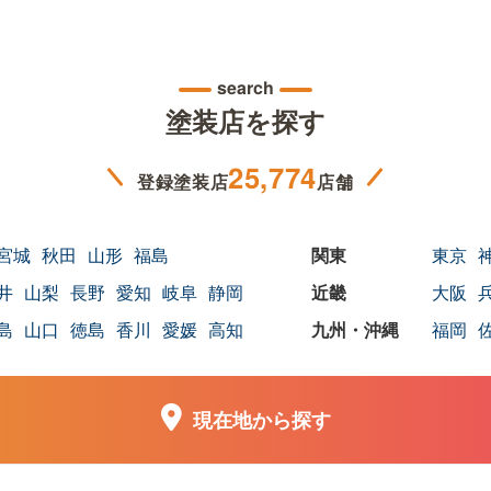
search
塗装店を探す
25,774
登録塗装店
店舗
宮城
秋田
山形
福島
東京
井
山梨
長野
愛知
岐阜
静岡
大阪
島
山口
徳島
香川
愛媛
高知
福岡
現在地から探す