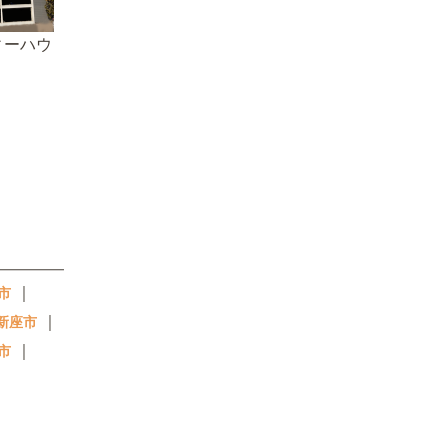
ィーハウ
｜
市
｜
新座市
｜
市