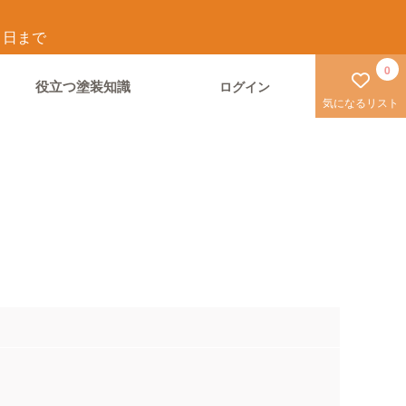
1
日まで
0
役立つ塗装知識
ログイン
気になるリスト