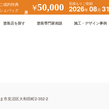
見積もりご依頼
ご成約特典
￥
50,000
2026
08
3
年
月
シュバック
塗装店を探す
塗装専門家相談
施工・デザイン事例
たま市見沼区大和田町2-352-2