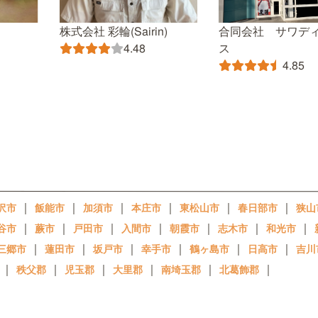
株式会社 彩輪(Sairin)
合同会社 サワデ
ス
4.48
4.85
｜
｜
｜
｜
｜
｜
沢市
飯能市
加須市
本庄市
東松山市
春日部市
狭山
｜
｜
｜
｜
｜
｜
｜
谷市
蕨市
戸田市
入間市
朝霞市
志木市
和光市
｜
｜
｜
｜
｜
｜
三郷市
蓮田市
坂戸市
幸手市
鶴ヶ島市
日高市
吉川
｜
｜
｜
｜
｜
｜
秩父郡
児玉郡
大里郡
南埼玉郡
北葛飾郡