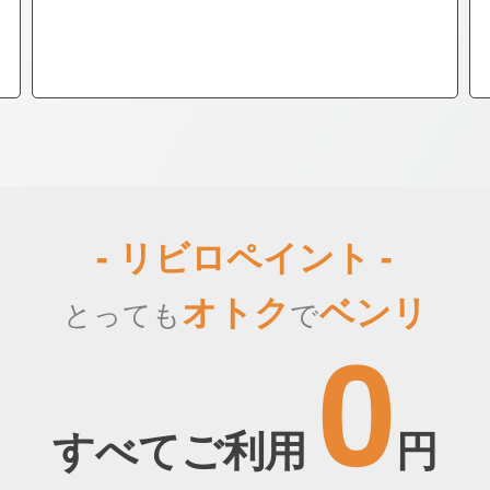
- リビロペイント -
オトク
ベンリ
とっても
で
0
すべてご利用
円