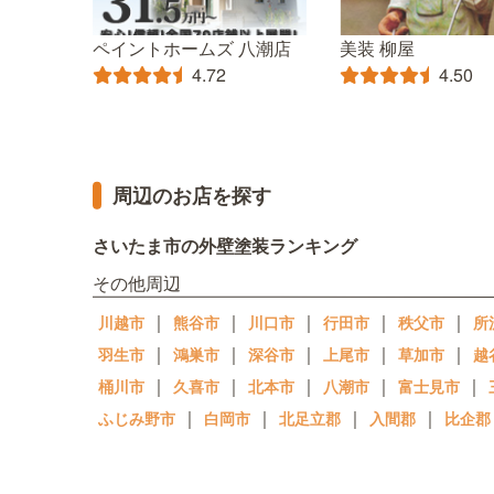
ペイントホームズ 八潮店
美装 柳屋
4.72
4.50
周辺のお店を探す
さいたま市の外壁塗装ランキング
その他周辺
｜
｜
｜
｜
｜
川越市
熊谷市
川口市
行田市
秩父市
所
｜
｜
｜
｜
｜
羽生市
鴻巣市
深谷市
上尾市
草加市
越
｜
｜
｜
｜
｜
桶川市
久喜市
北本市
八潮市
富士見市
｜
｜
｜
｜
ふじみ野市
白岡市
北足立郡
入間郡
比企郡