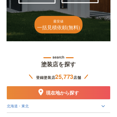
最安値
一括見積依頼(無料)
search
塗装店を探す
25,773
登録塗装店
店舗
現在地から探す
北海道・東北