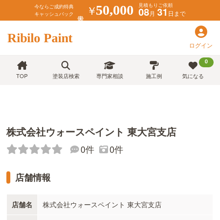
見積もりご依頼
￥
50,000
今ならご成約特典
08
31
月
日まで
キャッシュバック
Ribilo Paint
ログイン
0
TOP
塗装店検索
専門家相談
施工例
気になる
株式会社ウォースペイント 東大宮支店
0件
0件
店舗情報
店舗名
株式会社ウォースペイント 東大宮支店