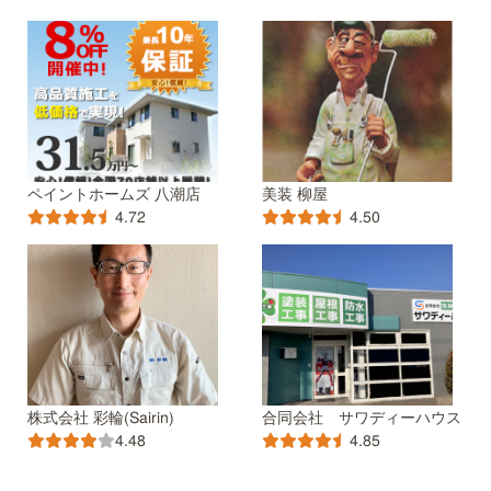
ペイントホームズ 八潮店
美装 柳屋
4.72
4.50
株式会社 彩輪(Sairin)
合同会社 サワディーハウス
4.48
4.85