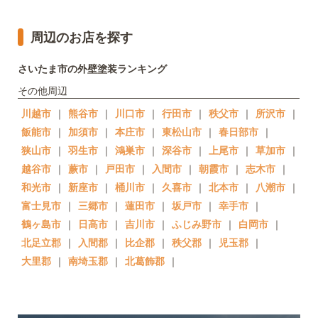
周辺のお店を探す
さいたま市の外壁塗装ランキング
その他周辺
川越市
｜
熊谷市
｜
川口市
｜
行田市
｜
秩父市
｜
所沢市
｜
飯能市
｜
加須市
｜
本庄市
｜
東松山市
｜
春日部市
｜
狭山市
｜
羽生市
｜
鴻巣市
｜
深谷市
｜
上尾市
｜
草加市
｜
越谷市
｜
蕨市
｜
戸田市
｜
入間市
｜
朝霞市
｜
志木市
｜
和光市
｜
新座市
｜
桶川市
｜
久喜市
｜
北本市
｜
八潮市
｜
富士見市
｜
三郷市
｜
蓮田市
｜
坂戸市
｜
幸手市
｜
鶴ヶ島市
｜
日高市
｜
吉川市
｜
ふじみ野市
｜
白岡市
｜
北足立郡
｜
入間郡
｜
比企郡
｜
秩父郡
｜
児玉郡
｜
大里郡
｜
南埼玉郡
｜
北葛飾郡
｜