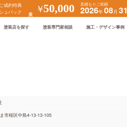
見積もりご依頼
ご成約特典
￥
50,000
2026
08
3
年
月
シュバック
塗装店を探す
塗装専門家相談
施工・デザイン事例
社
ま市桜区中島4-13-13-105