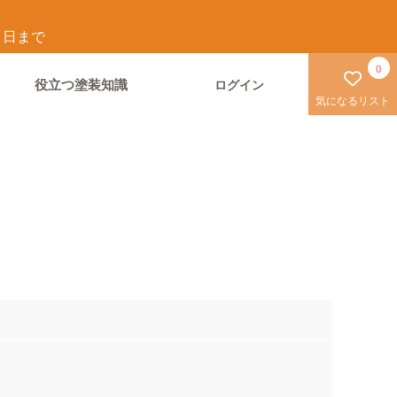
1
日まで
0
役立つ塗装知識
ログイン
気になるリスト