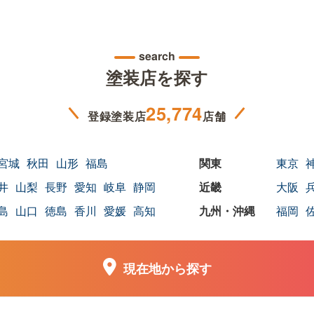
search
塗装店を探す
25,774
登録塗装店
店舗
宮城
秋田
山形
福島
東京
井
山梨
長野
愛知
岐阜
静岡
大阪
島
山口
徳島
香川
愛媛
高知
福岡
現在地から探す