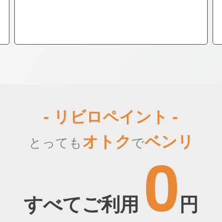
- リビロペイント -
オトク
ベンリ
とっても
で
0
すべてご利用
円