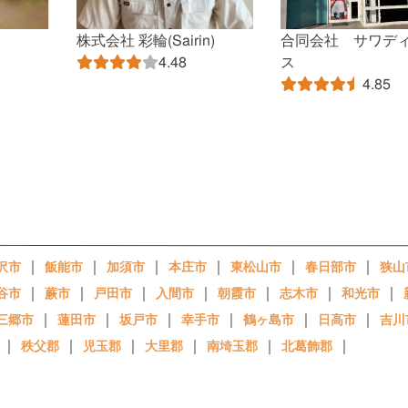
株式会社 彩輪(Sairin)
合同会社 サワデ
ス
4.48
4.85
｜
｜
｜
｜
｜
｜
沢市
飯能市
加須市
本庄市
東松山市
春日部市
狭山
｜
｜
｜
｜
｜
｜
｜
谷市
蕨市
戸田市
入間市
朝霞市
志木市
和光市
｜
｜
｜
｜
｜
｜
三郷市
蓮田市
坂戸市
幸手市
鶴ヶ島市
日高市
吉川
｜
｜
｜
｜
｜
｜
秩父郡
児玉郡
大里郡
南埼玉郡
北葛飾郡