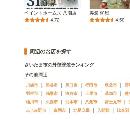
ペイントホームズ 八潮店
美装 柳屋
4.72
4.50
周辺のお店を探す
さいたま市の外壁塗装ランキング
その他周辺
｜
｜
｜
｜
｜
川越市
熊谷市
川口市
行田市
秩父市
所
｜
｜
｜
｜
｜
羽生市
鴻巣市
深谷市
上尾市
草加市
越
｜
｜
｜
｜
｜
桶川市
久喜市
北本市
八潮市
富士見市
｜
｜
｜
｜
ふじみ野市
白岡市
北足立郡
入間郡
比企郡