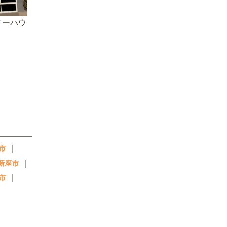
ィーハウ
｜
市
｜
新座市
｜
市