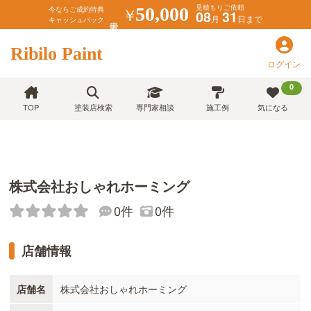
見積もりご依頼
￥
50,000
今ならご成約特典
08
31
月
日まで
キャッシュバック
Ribilo Paint
ログイン
0
TOP
塗装店検索
専門家相談
施工例
気になる
株式会社おしゃれホーミング
0件
0件
店舗情報
店舗名
株式会社おしゃれホーミング