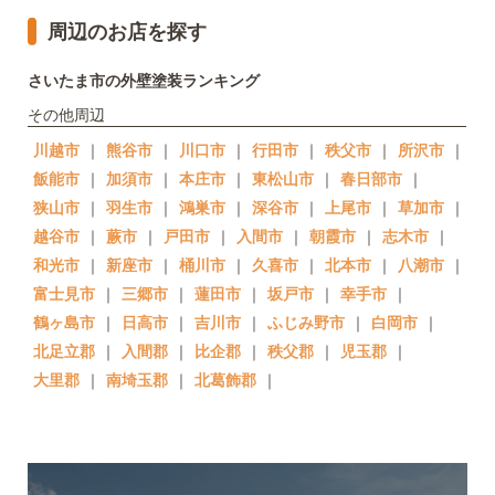
周辺のお店を探す
さいたま市の外壁塗装ランキング
その他周辺
川越市
｜
熊谷市
｜
川口市
｜
行田市
｜
秩父市
｜
所沢市
｜
飯能市
｜
加須市
｜
本庄市
｜
東松山市
｜
春日部市
｜
狭山市
｜
羽生市
｜
鴻巣市
｜
深谷市
｜
上尾市
｜
草加市
｜
越谷市
｜
蕨市
｜
戸田市
｜
入間市
｜
朝霞市
｜
志木市
｜
和光市
｜
新座市
｜
桶川市
｜
久喜市
｜
北本市
｜
八潮市
｜
富士見市
｜
三郷市
｜
蓮田市
｜
坂戸市
｜
幸手市
｜
鶴ヶ島市
｜
日高市
｜
吉川市
｜
ふじみ野市
｜
白岡市
｜
北足立郡
｜
入間郡
｜
比企郡
｜
秩父郡
｜
児玉郡
｜
大里郡
｜
南埼玉郡
｜
北葛飾郡
｜