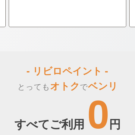
- リビロペイント -
オトク
ベンリ
とっても
で
0
すべてご利用
円