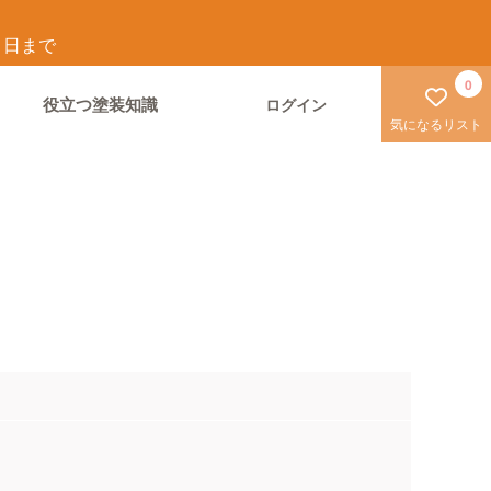
1
日まで
0
役立つ塗装知識
ログイン
気になるリスト