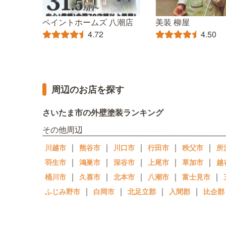
ペイントホームズ 八潮店
美装 柳屋
4.72
4.50
周辺のお店を探す
さいたま市の外壁塗装ランキング
その他周辺
｜
｜
｜
｜
｜
川越市
熊谷市
川口市
行田市
秩父市
所
｜
｜
｜
｜
｜
羽生市
鴻巣市
深谷市
上尾市
草加市
越
｜
｜
｜
｜
｜
桶川市
久喜市
北本市
八潮市
富士見市
｜
｜
｜
｜
ふじみ野市
白岡市
北足立郡
入間郡
比企郡