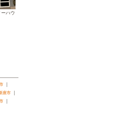
ィーハウ
｜
市
｜
新座市
｜
市