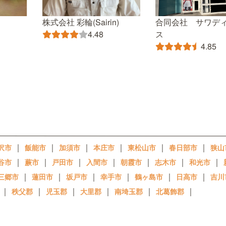
株式会社 彩輪(Sairin)
合同会社 サワデ
ス
4.48
4.85
｜
｜
｜
｜
｜
｜
沢市
飯能市
加須市
本庄市
東松山市
春日部市
狭山
｜
｜
｜
｜
｜
｜
｜
谷市
蕨市
戸田市
入間市
朝霞市
志木市
和光市
｜
｜
｜
｜
｜
｜
三郷市
蓮田市
坂戸市
幸手市
鶴ヶ島市
日高市
吉川
｜
｜
｜
｜
｜
｜
秩父郡
児玉郡
大里郡
南埼玉郡
北葛飾郡