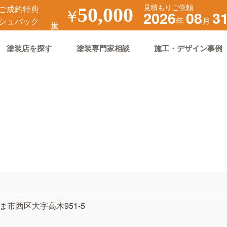
見積もりご依頼
ご成約特典
￥
50,000
2026
08
3
年
月
シュバック
塗装店を探す
塗装専門家相談
施工・デザイン事例
たま市西区大字高木951-5