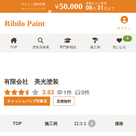
見積もりご依頼
￥
50,000
今ならご成約特典
08
31
月
日まで
キャッシュバック
Ribilo Paint
ログイン
0
TOP
塗装店検索
専門家相談
施工例
気になる
有限会社 美光塗装
3.83
1件
0件
キャッシュバッグ対象店
見積無料
TOP
施工例
口コミ
価格
1