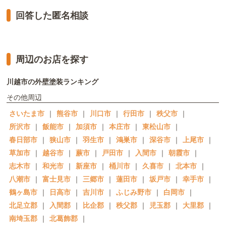
回答した匿名相談
周辺のお店を探す
川越市の外壁塗装ランキング
その他周辺
さいたま市
｜
熊谷市
｜
川口市
｜
行田市
｜
秩父市
｜
所沢市
｜
飯能市
｜
加須市
｜
本庄市
｜
東松山市
｜
春日部市
｜
狭山市
｜
羽生市
｜
鴻巣市
｜
深谷市
｜
上尾市
｜
草加市
｜
越谷市
｜
蕨市
｜
戸田市
｜
入間市
｜
朝霞市
｜
志木市
｜
和光市
｜
新座市
｜
桶川市
｜
久喜市
｜
北本市
｜
八潮市
｜
富士見市
｜
三郷市
｜
蓮田市
｜
坂戸市
｜
幸手市
｜
鶴ヶ島市
｜
日高市
｜
吉川市
｜
ふじみ野市
｜
白岡市
｜
北足立郡
｜
入間郡
｜
比企郡
｜
秩父郡
｜
児玉郡
｜
大里郡
｜
南埼玉郡
｜
北葛飾郡
｜