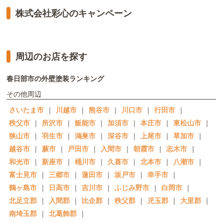
株式会社彩心のキャンペーン
周辺のお店を探す
春日部市の外壁塗装ランキング
その他周辺
さいたま市
｜
川越市
｜
熊谷市
｜
川口市
｜
行田市
｜
秩父市
｜
所沢市
｜
飯能市
｜
加須市
｜
本庄市
｜
東松山市
｜
狭山市
｜
羽生市
｜
鴻巣市
｜
深谷市
｜
上尾市
｜
草加市
｜
越谷市
｜
蕨市
｜
戸田市
｜
入間市
｜
朝霞市
｜
志木市
｜
和光市
｜
新座市
｜
桶川市
｜
久喜市
｜
北本市
｜
八潮市
｜
富士見市
｜
三郷市
｜
蓮田市
｜
坂戸市
｜
幸手市
｜
鶴ヶ島市
｜
日高市
｜
吉川市
｜
ふじみ野市
｜
白岡市
｜
北足立郡
｜
入間郡
｜
比企郡
｜
秩父郡
｜
児玉郡
｜
大里郡
｜
南埼玉郡
｜
北葛飾郡
｜