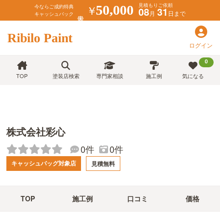
見積もりご依頼
￥
50,000
今ならご成約特典
08
31
月
日まで
キャッシュバック
Ribilo Paint
ログイン
0
TOP
塗装店検索
専門家相談
施工例
気になる
株式会社彩心
0件
0件
キャッシュバッグ対象店
見積無料
TOP
施工例
口コミ
価格