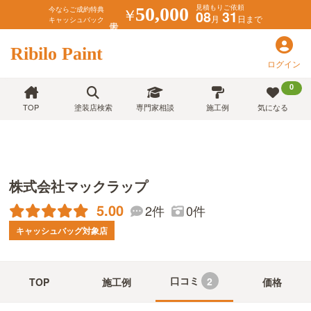
見積もりご依頼
￥
50,000
今ならご成約特典
08
31
月
日まで
キャッシュバック
Ribilo Paint
ログイン
0
TOP
塗装店検索
専門家相談
施工例
気になる
株式会社マックラップ
5.00
2件
0件
キャッシュバッグ対象店
口コミ
2
TOP
施工例
価格