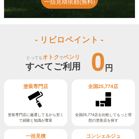
一括見積依頼(無料)
- リビロペイント -
0
オトク
ベンリ
とっても
で
すべてご利用
円
全国25,774店
塗装専門店
全国25,774店を比較してもっと理
塗装専門店に厳選してるから安く
て経験と知識が豊富
想の塗装店を探す
コンシェルジュ
一括見積