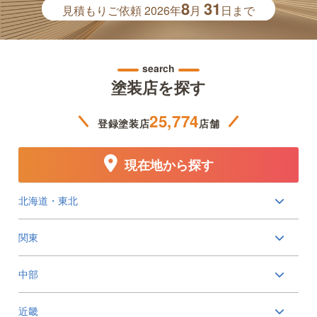
8
31
見積もりご依頼
2026年
月
日まで
search
塗装店を探す
25,774
登録塗装店
店舗
現在地から探す
北海道・東北
関東
中部
近畿