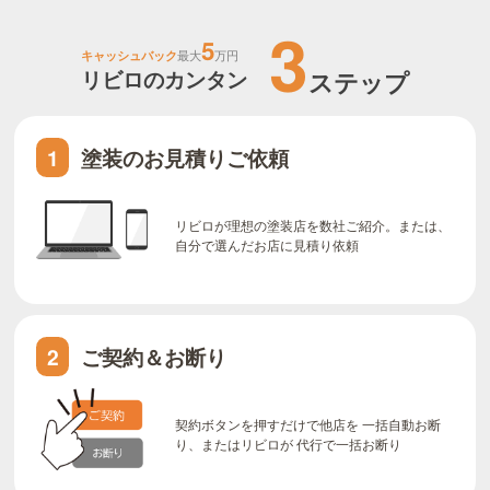
3
5
キャッシュバック
最大
万円
リビロのカンタン
ステップ
塗装のお見積りご依頼
1
リビロが理想の塗装店を数社ご紹介。または、
自分で選んだお店に見積り依頼
ご契約＆お断り
2
契約ボタンを押すだけで他店を 一括自動お断
り、またはリビロが 代行で一括お断り