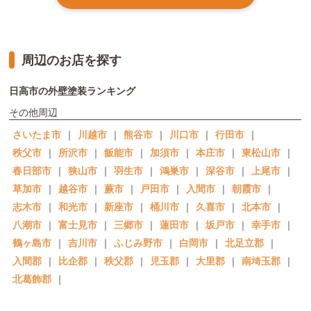
周辺のお店を探す
日高市の外壁塗装ランキング
その他周辺
さいたま市
｜
川越市
｜
熊谷市
｜
川口市
｜
行田市
｜
秩父市
｜
所沢市
｜
飯能市
｜
加須市
｜
本庄市
｜
東松山市
｜
春日部市
｜
狭山市
｜
羽生市
｜
鴻巣市
｜
深谷市
｜
上尾市
｜
草加市
｜
越谷市
｜
蕨市
｜
戸田市
｜
入間市
｜
朝霞市
｜
志木市
｜
和光市
｜
新座市
｜
桶川市
｜
久喜市
｜
北本市
｜
八潮市
｜
富士見市
｜
三郷市
｜
蓮田市
｜
坂戸市
｜
幸手市
｜
鶴ヶ島市
｜
吉川市
｜
ふじみ野市
｜
白岡市
｜
北足立郡
｜
入間郡
｜
比企郡
｜
秩父郡
｜
児玉郡
｜
大里郡
｜
南埼玉郡
｜
北葛飾郡
｜