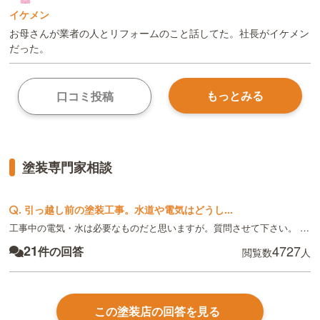
イケメン
お母さんが業者の人とリフォームのこと話してた。社長がイケメン
だった。
もっとみる
口コミ投稿
塗装専門家相談
.
引っ越し前の塗装工事。水道や電気はどうし...
工事中の電気・水は必要なものだと思いますが。質問させて下さい。 先...
21
4727
件の回答
閲覧数
人
この塗装店の回答を見る