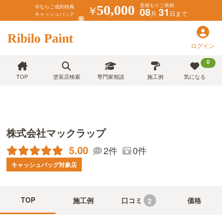
見積もりご依頼
￥
50,000
今ならご成約特典
08
31
月
日まで
キャッシュバック
Ribilo Paint
ログイン
0
TOP
塗装店検索
専門家相談
施工例
気になる
株式会社マックラップ
5.00
2件
0件
キャッシュバッグ対象店
TOP
施工例
口コミ
価格
2