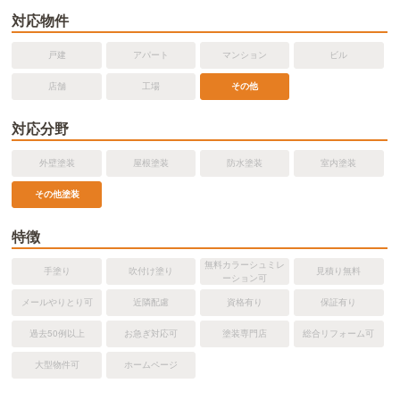
対応物件
戸建
アパート
マンション
ビル
店舗
工場
その他
対応分野
外壁塗装
屋根塗装
防水塗装
室内塗装
その他塗装
特徴
無料カラーシュミレ
手塗り
吹付け塗り
見積り無料
ーション可
メールやりとり可
近隣配慮
資格有り
保証有り
過去50例以上
お急ぎ対応可
塗装専門店
総合リフォーム可
大型物件可
ホームページ