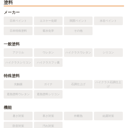
塗料
メーカー
日本ペイント
エスケー化研
関西ペイント
水谷ペイント
日本特殊塗料
菊水化学
その他
一般塗料
アクリル
ウレタン
ハイクラスウレタン
シリコン
ハイクラスシリコン
ハイクラスフッ素
特殊塗料
ハイクラス石調仕上
光触媒
ガイナ
石調仕上げ
げ
遮熱塗料ウレタン
遮熱塗料シリコン
機能
暑さ対策
寒さ対策
外断熱
結露対策
防音対策
汚れ対策