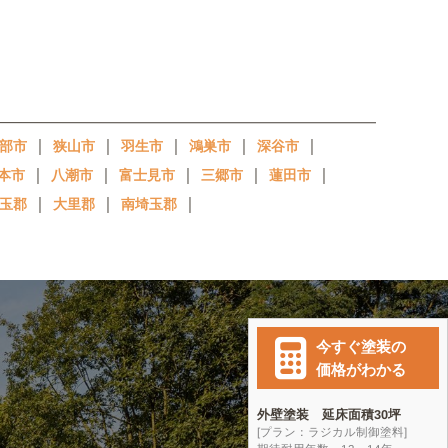
｜
｜
｜
｜
｜
部市
狭山市
羽生市
鴻巣市
深谷市
｜
｜
｜
｜
｜
本市
八潮市
富士見市
三郷市
蓮田市
｜
｜
｜
玉郡
大里郡
南埼玉郡