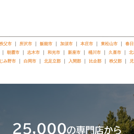
｜
｜
｜
｜
｜
｜
秩父市
所沢市
飯能市
加須市
本庄市
東松山市
春日
｜
｜
｜
｜
｜
｜
｜
朝霞市
志木市
和光市
新座市
桶川市
久喜市
北
｜
｜
｜
｜
｜
｜
じみ野市
白岡市
北足立郡
入間郡
比企郡
秩父郡
児