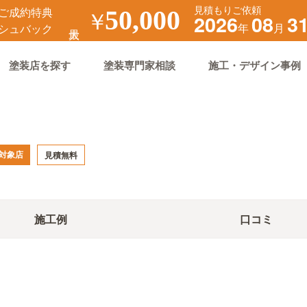
見積もりご依頼
ご成約特典
￥
50,000
2026
08
3
年
月
シュバック
塗装店を探す
塗装専門家相談
施工・デザイン事例
対象店
見積無料
施工例
口コミ