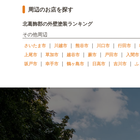
周辺のお店を探す
北葛飾郡の外壁塗装ランキング
その他周辺
｜
｜
｜
｜
｜
さいたま市
川越市
熊谷市
川口市
行田市
｜
｜
｜
｜
｜
上尾市
草加市
越谷市
蕨市
戸田市
入間市
｜
｜
｜
｜
｜
坂戸市
幸手市
鶴ヶ島市
日高市
吉川市
ふ