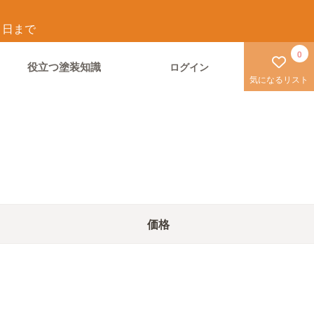
1
日まで
0
役立つ塗装知識
ログイン
気になるリスト
価格