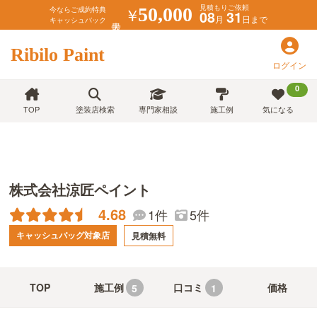
見積もりご依頼
￥
50,000
今ならご成約特典
08
31
月
日まで
キャッシュバック
Ribilo Paint
ログイン
0
TOP
塗装店検索
専門家相談
施工例
気になる
株式会社涼匠ペイント
4.68
1件
5件
キャッシュバッグ対象店
見積無料
TOP
施工例
口コミ
価格
5
1