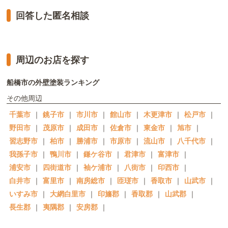
回答した匿名相談
周辺のお店を探す
船橋市の外壁塗装ランキング
その他周辺
千葉市
｜
銚子市
｜
市川市
｜
館山市
｜
木更津市
｜
松戸市
｜
野田市
｜
茂原市
｜
成田市
｜
佐倉市
｜
東金市
｜
旭市
｜
習志野市
｜
柏市
｜
勝浦市
｜
市原市
｜
流山市
｜
八千代市
｜
我孫子市
｜
鴨川市
｜
鎌ケ谷市
｜
君津市
｜
富津市
｜
浦安市
｜
四街道市
｜
袖ケ浦市
｜
八街市
｜
印西市
｜
白井市
｜
富里市
｜
南房総市
｜
匝瑳市
｜
香取市
｜
山武市
｜
いすみ市
｜
大網白里市
｜
印旛郡
｜
香取郡
｜
山武郡
｜
長生郡
｜
夷隅郡
｜
安房郡
｜