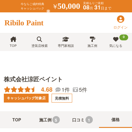
見積もりご依頼
￥
50,000
今ならご成約特典
08
31
月
日まで
キャッシュバック
Ribilo Paint
ログイン
0
TOP
塗装店検索
専門家相談
施工例
気になる
株式会社涼匠ペイント
4.68
1件
5件
キャッシュバッグ対象店
見積無料
価格
TOP
施工例
口コミ
5
1