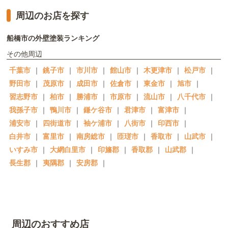
周辺のお店を探す
船橋市の外壁塗装ランキング
その他周辺
千葉市
｜
銚子市
｜
市川市
｜
館山市
｜
木更津市
｜
松戸市
｜
野田市
｜
茂原市
｜
成田市
｜
佐倉市
｜
東金市
｜
旭市
｜
習志野市
｜
柏市
｜
勝浦市
｜
市原市
｜
流山市
｜
八千代市
｜
我孫子市
｜
鴨川市
｜
鎌ケ谷市
｜
君津市
｜
富津市
｜
浦安市
｜
四街道市
｜
袖ケ浦市
｜
八街市
｜
印西市
｜
白井市
｜
富里市
｜
南房総市
｜
匝瑳市
｜
香取市
｜
山武市
｜
いすみ市
｜
大網白里市
｜
印旛郡
｜
香取郡
｜
山武郡
｜
長生郡
｜
夷隅郡
｜
安房郡
｜
周辺のおすすめ店