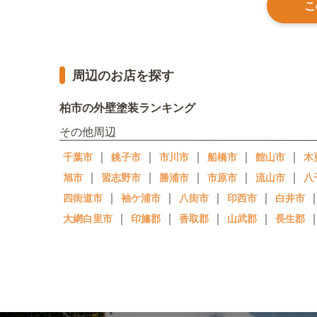
こ
周辺のお店を探す
柏市の外壁塗装ランキング
その他周辺
｜
｜
｜
｜
｜
千葉市
銚子市
市川市
船橋市
館山市
木
｜
｜
｜
｜
｜
旭市
習志野市
勝浦市
市原市
流山市
八
｜
｜
｜
｜
四街道市
袖ケ浦市
八街市
印西市
白井市
｜
｜
｜
｜
大網白里市
印旛郡
香取郡
山武郡
長生郡