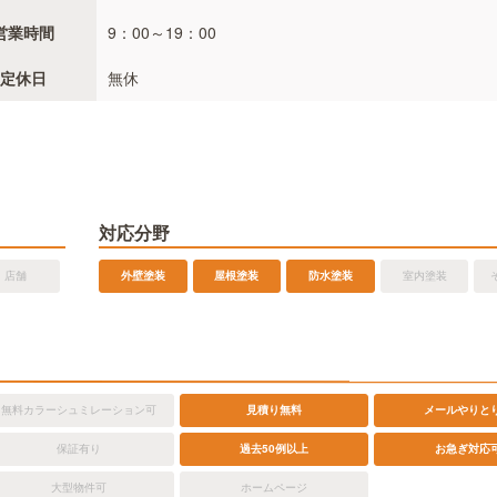
営業時間
9：00～19：00
定休日
無休
対応分野
店舗
外壁塗装
屋根塗装
防水塗装
室内塗装
無料カラーシュミレーション可
見積り無料
メールやりと
保証有り
過去50例以上
お急ぎ対応
大型物件可
ホームページ