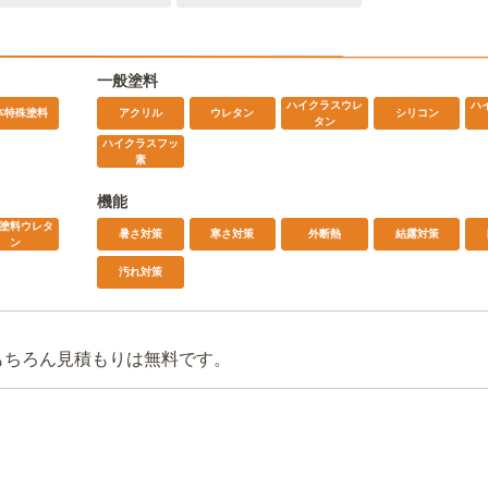
一般塗料
ハイクラスウレ
ハ
本特殊塗料
アクリル
ウレタン
シリコン
タン
ハイクラスフッ
素
機能
塗料ウレタ
暑さ対策
寒さ対策
外断熱
結露対策
ン
汚れ対策
もちろん見積もりは無料です。