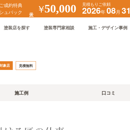
見積もりご依頼
ご成約特典
￥
50,000
2026
08
3
年
月
シュバック
塗装店を探す
塗装専門家相談
施工・デザイン事例
対象店
見積無料
施工例
口コミ