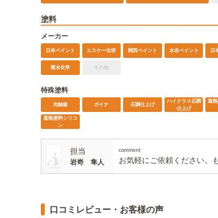
塗料
メーカー
日本ペイント
エスケー化研
関西ペイント
水谷ペイント
日
菊水化学
その他
特殊塗料
ハイクラス石調
遮熱
光触媒
ガイナ
石調仕上げ
仕上げ
遮熱塗料シリコ
ン
担当
comment
お気軽にご依頼ください。
岩嵜 隼人
口コミレビュー・お客様の声