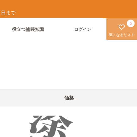
1
日まで
0
役立つ塗装知識
ログイン
気になるリスト
価格