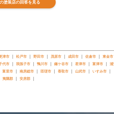
の塗装店の回答を見る
｜
｜
｜
｜
｜
｜
更津市
松戸市
野田市
茂原市
成田市
佐倉市
東金市
｜
｜
｜
｜
｜
｜
千代市
我孫子市
鴨川市
鎌ケ谷市
君津市
富津市
浦
｜
｜
｜
｜
｜
｜
｜
富里市
南房総市
匝瑳市
香取市
山武市
いすみ市
｜
｜
｜
夷隅郡
安房郡