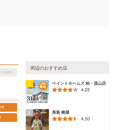
周辺のおすすめ店
その他塗装
ペイントホームズ 柏・流山店
4.25
り可
美装 柳屋
4.50
可