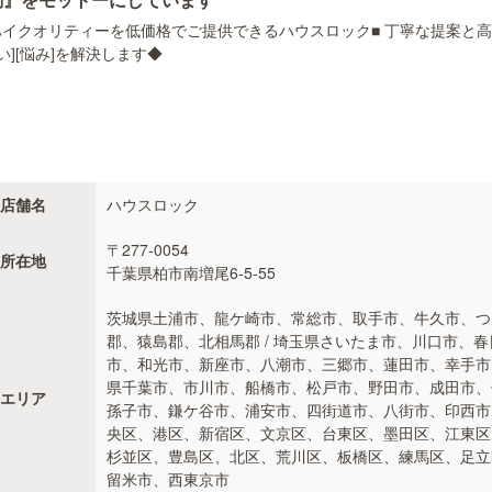
イクオリティーを低価格でご提供できるハウスロック■ 丁寧な提案と
][悩み]を解決します◆
店舗名
ハウスロック
〒277-0054
所在地
千葉県柏市南増尾6-5-55
茨城県土浦市、龍ケ崎市、常総市、取手市、牛久市、つ
郡、猿島郡、北相馬郡 / 埼玉県さいたま市、川口市、
市、和光市、新座市、八潮市、三郷市、蓮田市、幸手市、
県千葉市、市川市、船橋市、松戸市、野田市、成田市、
エリア
孫子市、鎌ケ谷市、浦安市、四街道市、八街市、印西市、
央区、港区、新宿区、文京区、台東区、墨田区、江東区
杉並区、豊島区、北区、荒川区、板橋区、練馬区、足立
留米市、西東京市