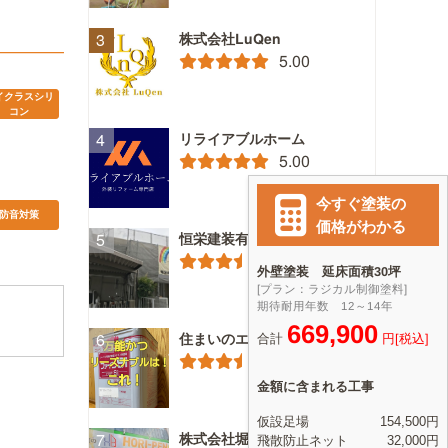
株式会社LuQen
5.00
イクラスシリ
コン
リライアブルホーム
5.00
防音対策
恒栄建装有限会社
3.72
住まいのエステ （株）ときわ
3.81
株式会社堀内美建