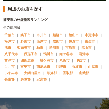
周辺のお店を探す
浦安市の外壁塗装ランキング
その他周辺
千葉市
｜
銚子市
｜
市川市
｜
船橋市
｜
館山市
｜
木更津市
｜
松戸市
｜
野田市
｜
茂原市
｜
成田市
｜
佐倉市
｜
東金市
｜
旭市
｜
習志野市
｜
柏市
｜
勝浦市
｜
市原市
｜
流山市
｜
八千代市
｜
我孫子市
｜
鴨川市
｜
鎌ケ谷市
｜
君津市
｜
富津市
｜
四街道市
｜
袖ケ浦市
｜
八街市
｜
印西市
｜
白井市
｜
富里市
｜
南房総市
｜
匝瑳市
｜
香取市
｜
山武市
｜
いすみ市
｜
大網白里市
｜
印旛郡
｜
香取郡
｜
山武郡
｜
長生郡
｜
夷隅郡
｜
安房郡
｜