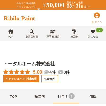
見積もりご依頼
￥
50,000
今ならご成約特典
08
31
月
日まで
キャッシュバック
Ribilo Paint
ログイン
0
TOP
塗装店検索
専門家相談
施工例
気になる
トータルホーム株式会社
5.00
4件
0件
キャッシュバッグ対象店
見積無料
口コミ
4
TOP
施工例
価格