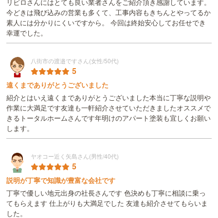
リビロさんにはとても良い業者さんをご紹介頂き感謝しています。
今どきは飛び込みの営業も多くて、工事内容もきちんとやってるか
素人には分かりにくいですから。 今回は終始安心してお任せでき
幸運でした。
八街市の渡邉ですさん(女性/50代)
5
遠くまでありがとうございました
紹介とはいえ遠くまでありがとうございました本当に丁寧な説明や
作業に大満足です友達も一軒紹介させていただきましたオススメで
きるトータルホームさんです年明けのアパート塗装も宜しくお願い
します。
ヤオコー近く矢島さん(男性/40代)
5
説明が丁寧で知識が豊富な会社です
丁寧で優しい地元出身の社長さんです 色決めも丁寧に相談に乗っ
てもらえます 仕上がりも大満足でした 友達も紹介させてもらいま
した。