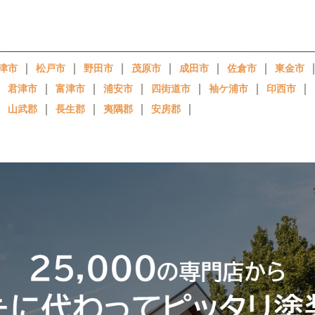
｜
｜
｜
｜
｜
｜
津市
松戸市
野田市
茂原市
成田市
佐倉市
東金市
｜
｜
｜
｜
｜
｜
｜
君津市
富津市
浦安市
四街道市
袖ケ浦市
印西市
｜
｜
｜
｜
｜
山武郡
長生郡
夷隅郡
安房郡