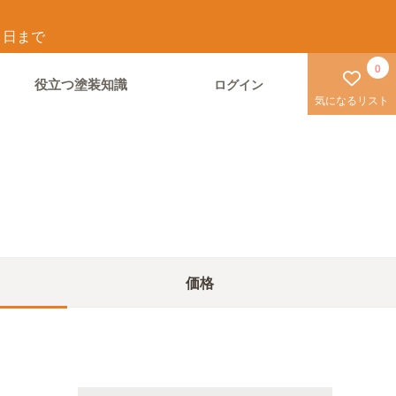
1
日まで
0
役立つ塗装知識
ログイン
気になるリスト
価格