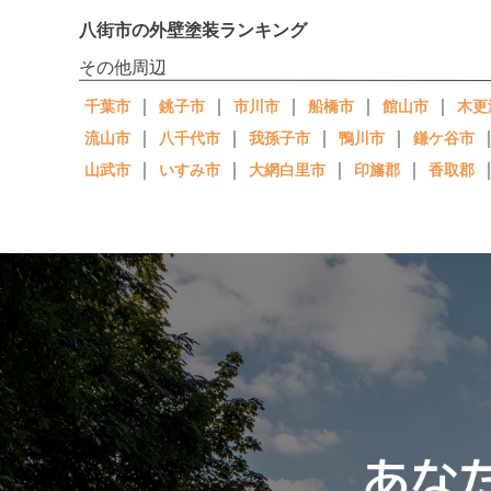
八街市の外壁塗装ランキング
その他周辺
｜
｜
｜
｜
｜
千葉市
銚子市
市川市
船橋市
館山市
木更
｜
｜
｜
｜
流山市
八千代市
我孫子市
鴨川市
鎌ケ谷市
｜
｜
｜
｜
山武市
いすみ市
大網白里市
印旛郡
香取郡