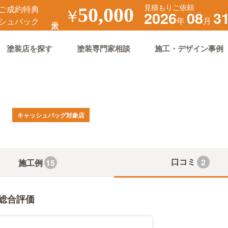
見積もりご依頼
ご成約特典
￥
50,000
2026
08
3
年
月
シュバック
塗装店を探す
塗装専門家相談
施工・デザイン事例
キャッシュバッグ対象店
口コミ
2
施工例
15
総合評価