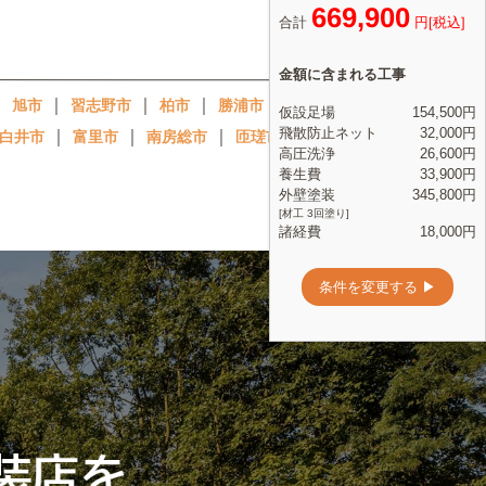
｜
｜
｜
｜
｜
｜
旭市
習志野市
柏市
勝浦市
市原市
｜
｜
｜
｜
｜
白井市
富里市
南房総市
匝瑳市
香取市