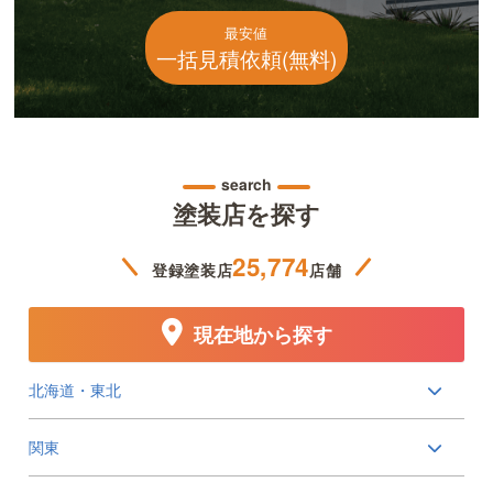
最安値
一括見積依頼(無料)
search
塗装店を探す
25,774
登録塗装店
店舗
現在地から探す
北海道・東北
関東