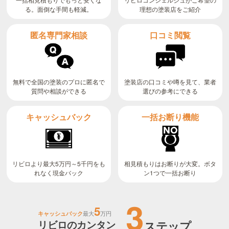
る。面倒な手間も軽減。
理想の塗装店をご紹介
匿名専門家相談
口コミ閲覧
無料で全国の塗装のプロに匿名で
塗装店の口コミや噂を見て、業者
質問や相談ができる
選びの参考にできる
キャッシュバック
一括お断り機能
リビロより最大5万円～5千円をも
相見積もりはお断りが大変。ボタ
ン1つで一括お断り
れなく現金バック
3
5
キャッシュバック
最大
万円
リビロのカンタン
ステップ