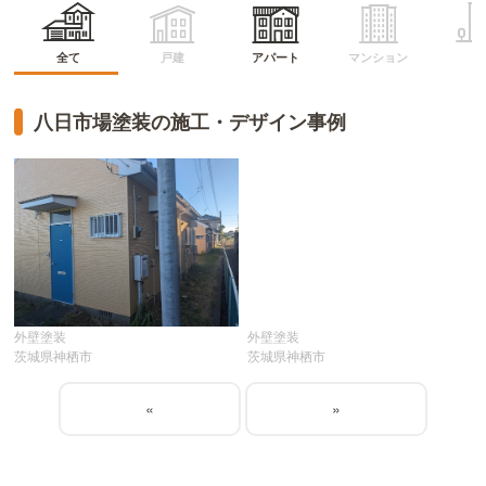
マンション
アパート
全て
戸建
ビ
八日市場塗装の施工・デザイン事例
外壁塗装
外壁塗装
茨城県神栖市
茨城県神栖市
«
»