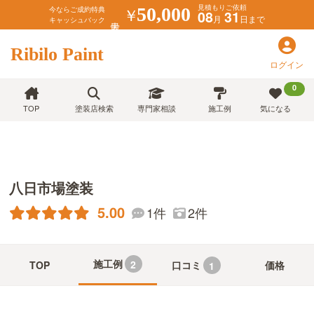
見積もりご依頼
￥
50,000
今ならご成約特典
08
31
月
日まで
キャッシュバック
Ribilo Paint
ログイン
0
TOP
塗装店検索
専門家相談
施工例
気になる
八日市場塗装
5.00
1件
2件
施工例
2
TOP
口コミ
価格
1