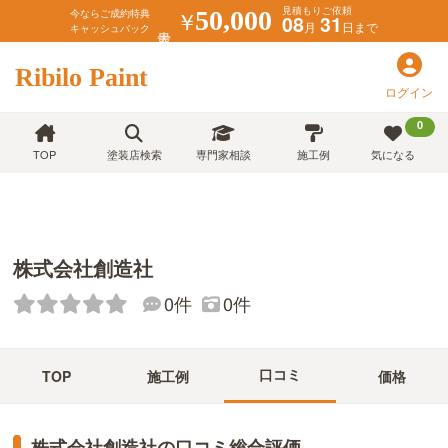
見積もりご依頼
￥
50,000
今ならご成約特典
08
31
月
日まで
キャッシュバック
Ribilo Paint
ログイン
0
TOP
塗装店検索
専門家相談
施工例
気になる
株式会社創造社
0件
0件
口コミ
TOP
施工例
価格
株式会社創造社の口コミ総合評価