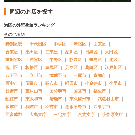
周辺のお店を探す
港区の外壁塗装ランキング
その他周辺
特別区部
｜
千代田区
｜
中央区
｜
新宿区
｜
文京区
｜
台東区
｜
墨田区
｜
江東区
｜
品川区
｜
目黒区
｜
大田区
｜
世田谷区
｜
渋谷区
｜
中野区
｜
杉並区
｜
豊島区
｜
北区
｜
荒川区
｜
板橋区
｜
練馬区
｜
足立区
｜
葛飾区
｜
江戸川区
｜
八王子市
｜
立川市
｜
武蔵野市
｜
三鷹市
｜
青梅市
｜
府中市
｜
昭島市
｜
調布市
｜
町田市
｜
小金井市
｜
小平市
｜
日野市
｜
東村山市
｜
国分寺市
｜
国立市
｜
福生市
｜
狛江市
｜
東大和市
｜
清瀬市
｜
東久留米市
｜
武蔵村山市
｜
多摩市
｜
稲城市
｜
羽村市
｜
あきる野市
｜
西東京市
｜
西多摩郡
｜
大島支庁
｜
三宅支庁
｜
八丈支庁
｜
小笠原支庁
｜