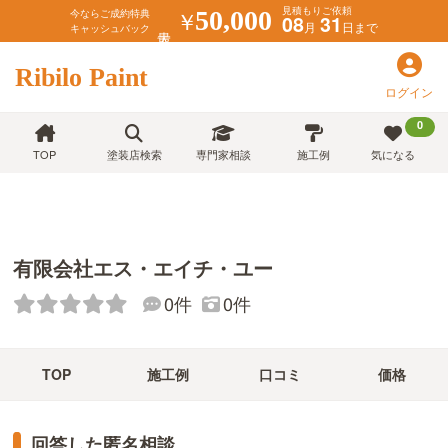
見積もりご依頼
￥
50,000
今ならご成約特典
08
31
月
日まで
キャッシュバック
Ribilo Paint
ログイン
0
TOP
塗装店検索
専門家相談
施工例
気になる
有限会社エス・エイチ・ユー
0件
0件
TOP
施工例
口コミ
価格
回答した匿名相談