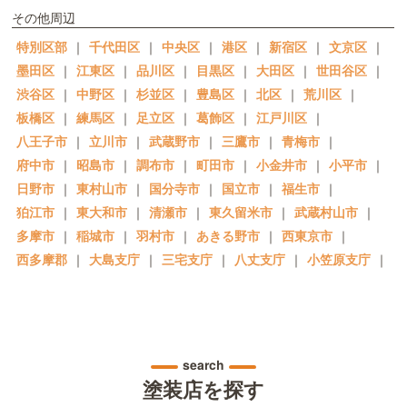
その他周辺
特別区部
｜
千代田区
｜
中央区
｜
港区
｜
新宿区
｜
文京区
｜
墨田区
｜
江東区
｜
品川区
｜
目黒区
｜
大田区
｜
世田谷区
｜
渋谷区
｜
中野区
｜
杉並区
｜
豊島区
｜
北区
｜
荒川区
｜
板橋区
｜
練馬区
｜
足立区
｜
葛飾区
｜
江戸川区
｜
八王子市
｜
立川市
｜
武蔵野市
｜
三鷹市
｜
青梅市
｜
府中市
｜
昭島市
｜
調布市
｜
町田市
｜
小金井市
｜
小平市
｜
日野市
｜
東村山市
｜
国分寺市
｜
国立市
｜
福生市
｜
狛江市
｜
東大和市
｜
清瀬市
｜
東久留米市
｜
武蔵村山市
｜
多摩市
｜
稲城市
｜
羽村市
｜
あきる野市
｜
西東京市
｜
西多摩郡
｜
大島支庁
｜
三宅支庁
｜
八丈支庁
｜
小笠原支庁
｜
search
塗装店を探す