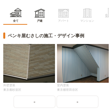
マンション
アパート
全て
戸建
ビ
ペンキ屋むさしの施工・デザイン事例
外壁塗装
室内塗装
東京都杉並区
東京都世田谷区
«
»