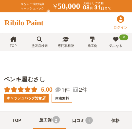
見積もりご依頼
￥
50,000
今ならご成約特典
08
31
月
日まで
キャッシュバック
Ribilo Paint
ログイン
0
TOP
塗装店検索
専門家相談
施工例
気になる
ペンキ屋むさし
5.00
1件
2件
キャッシュバッグ対象店
見積無料
施工例
2
TOP
口コミ
価格
1