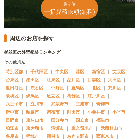
最安値
一括見積依頼(無料)
周辺のお店を探す
杉並区の外壁塗装ランキング
その他周辺
特別区部
｜
千代田区
｜
中央区
｜
港区
｜
新宿区
｜
文京区
｜
台東区
｜
墨田区
｜
江東区
｜
品川区
｜
目黒区
｜
大田区
｜
世田谷区
｜
渋谷区
｜
中野区
｜
豊島区
｜
北区
｜
荒川区
｜
板橋区
｜
練馬区
｜
足立区
｜
葛飾区
｜
江戸川区
｜
八王子市
｜
立川市
｜
武蔵野市
｜
三鷹市
｜
青梅市
｜
府中市
｜
昭島市
｜
調布市
｜
町田市
｜
小金井市
｜
小平市
｜
日野市
｜
東村山市
｜
国分寺市
｜
国立市
｜
福生市
｜
狛江市
｜
東大和市
｜
清瀬市
｜
東久留米市
｜
武蔵村山市
｜
多摩市
｜
稲城市
｜
羽村市
｜
あきる野市
｜
西東京市
｜