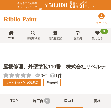
見積もりご依頼
￥
50,000
今ならご成約特典
08
31
月
日まで
キャッシュバック
Ribilo Paint
ログイン
0
TOP
塗装店検索
専門家相談
施工例
気になる
屋根修理、外壁塗装110番 株式会社リベルテ
0件
1件
キャッシュバッグ対象店
見積無料
口コミ
TOP
施工例
価格
1