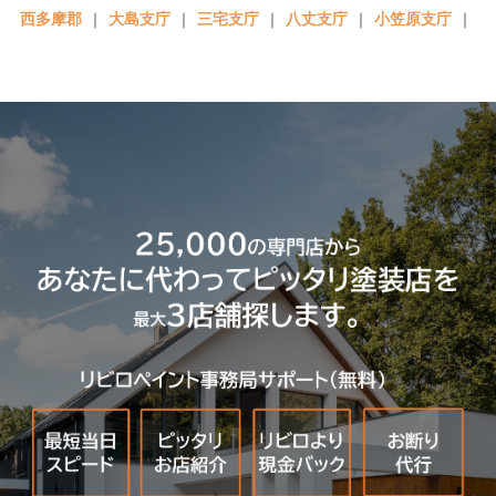
西多摩郡
｜
大島支庁
｜
三宅支庁
｜
八丈支庁
｜
小笠原支庁
｜