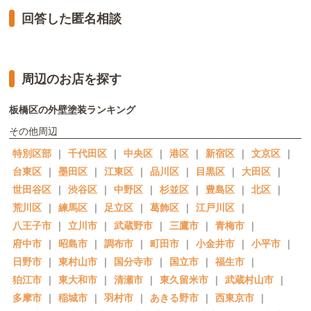
回答した匿名相談
周辺のお店を探す
板橋区の外壁塗装ランキング
その他周辺
特別区部
｜
千代田区
｜
中央区
｜
港区
｜
新宿区
｜
文京区
｜
台東区
｜
墨田区
｜
江東区
｜
品川区
｜
目黒区
｜
大田区
｜
世田谷区
｜
渋谷区
｜
中野区
｜
杉並区
｜
豊島区
｜
北区
｜
荒川区
｜
練馬区
｜
足立区
｜
葛飾区
｜
江戸川区
｜
八王子市
｜
立川市
｜
武蔵野市
｜
三鷹市
｜
青梅市
｜
府中市
｜
昭島市
｜
調布市
｜
町田市
｜
小金井市
｜
小平市
｜
日野市
｜
東村山市
｜
国分寺市
｜
国立市
｜
福生市
｜
狛江市
｜
東大和市
｜
清瀬市
｜
東久留米市
｜
武蔵村山市
｜
多摩市
｜
稲城市
｜
羽村市
｜
あきる野市
｜
西東京市
｜