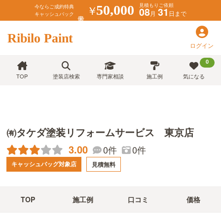
見積もりご依頼
￥
50,000
今ならご成約特典
08
31
月
日まで
キャッシュバック
Ribilo Paint
ログイン
0
TOP
塗装店検索
専門家相談
施工例
気になる
㈲タケダ塗装リフォームサービス 東京店
3.00
0件
0件
キャッシュバッグ対象店
見積無料
TOP
施工例
口コミ
価格