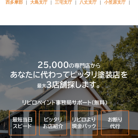
西多摩郡
｜
大島支庁
｜
三宅支庁
｜
八丈支庁
｜
小笠原支庁
｜