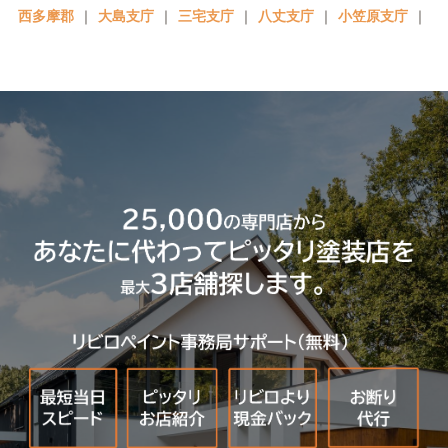
西多摩郡
｜
大島支庁
｜
三宅支庁
｜
八丈支庁
｜
小笠原支庁
｜