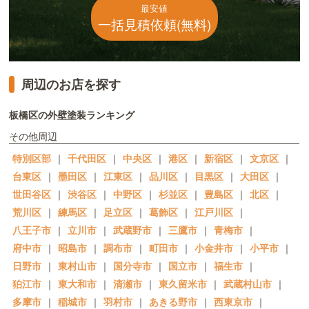
最安値
一括見積依頼(無料)
周辺のお店を探す
板橋区の外壁塗装ランキング
その他周辺
特別区部
｜
千代田区
｜
中央区
｜
港区
｜
新宿区
｜
文京区
｜
台東区
｜
墨田区
｜
江東区
｜
品川区
｜
目黒区
｜
大田区
｜
世田谷区
｜
渋谷区
｜
中野区
｜
杉並区
｜
豊島区
｜
北区
｜
荒川区
｜
練馬区
｜
足立区
｜
葛飾区
｜
江戸川区
｜
八王子市
｜
立川市
｜
武蔵野市
｜
三鷹市
｜
青梅市
｜
府中市
｜
昭島市
｜
調布市
｜
町田市
｜
小金井市
｜
小平市
｜
日野市
｜
東村山市
｜
国分寺市
｜
国立市
｜
福生市
｜
狛江市
｜
東大和市
｜
清瀬市
｜
東久留米市
｜
武蔵村山市
｜
多摩市
｜
稲城市
｜
羽村市
｜
あきる野市
｜
西東京市
｜