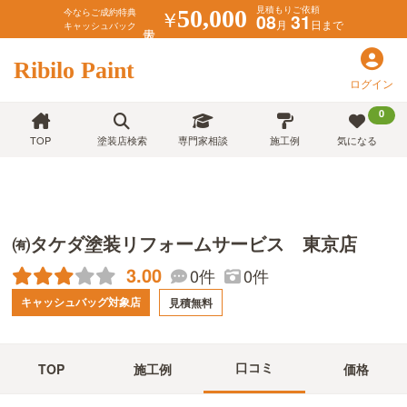
見積もりご依頼
￥
50,000
今ならご成約特典
08
31
月
日まで
キャッシュバック
Ribilo Paint
ログイン
0
TOP
塗装店検索
専門家相談
施工例
気になる
㈲タケダ塗装リフォームサービス 東京店
3.00
0件
0件
キャッシュバッグ対象店
見積無料
口コミ
TOP
施工例
価格