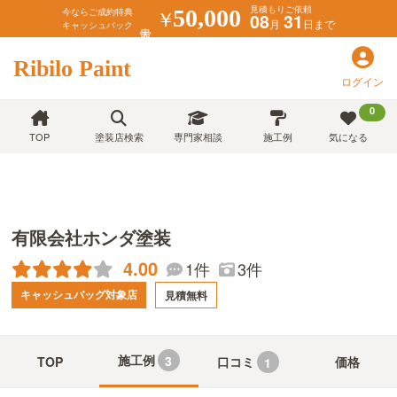
見積もりご依頼
￥
50,000
今ならご成約特典
08
31
月
日まで
キャッシュバック
Ribilo Paint
ログイン
0
TOP
塗装店検索
専門家相談
施工例
気になる
有限会社ホンダ塗装
4.00
1件
3件
キャッシュバッグ対象店
見積無料
施工例
3
TOP
口コミ
価格
1