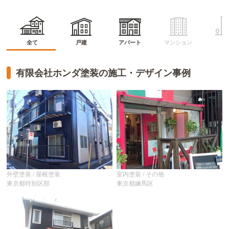
マンション
アパート
全て
戸建
ビ
有限会社ホンダ塗装の施工・デザイン事例
外壁塗装 / 屋根塗装
室内塗装 / その他
東京都特別区部
東京都練馬区