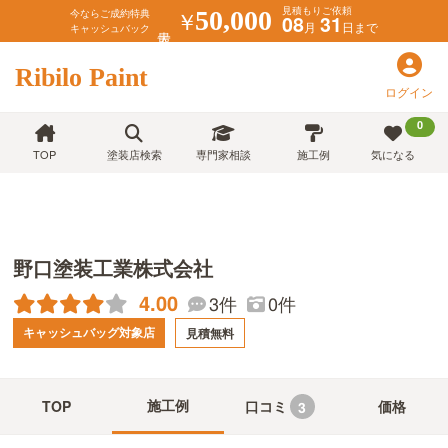
見積もりご依頼
￥
50,000
今ならご成約特典
08
31
月
日まで
キャッシュバック
Ribilo Paint
ログイン
0
TOP
塗装店検索
専門家相談
施工例
気になる
野口塗装工業株式会社
4.00
3件
0件
キャッシュバッグ対象店
見積無料
施工例
TOP
口コミ
価格
3