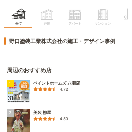
マンション
アパート
全て
戸建
ビ
野口塗装工業株式会社の施工・デザイン事例
周辺のおすすめ店
ペイントホームズ 八潮店
4.72
美装 柳屋
4.50