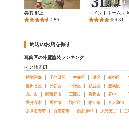
美装 柳屋
ペイントホームズ 
4.50
4.34
周辺のお店を探す
葛飾区の外壁塗装ランキング
その他周辺
｜
｜
｜
｜
｜
特別区部
千代田区
中央区
港区
新宿区
｜
｜
｜
｜
｜
世田谷区
渋谷区
中野区
杉並区
豊島区
｜
｜
｜
｜
｜
立川市
武蔵野市
三鷹市
青梅市
府中市
｜
｜
｜
｜
国分寺市
国立市
福生市
狛江市
東大和市
｜
｜
｜
｜
あきる野市
西東京市
西多摩郡
大島支庁
三