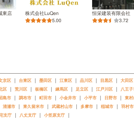
城東店
株式会社LuQen
恒栄建装有限会社
5.00
3.72
｜
｜
｜
｜
｜
｜
文京区
台東区
墨田区
江東区
品川区
目黒区
大田区
｜
｜
｜
｜
｜
｜
北区
荒川区
板橋区
練馬区
足立区
江戸川区
八王子
｜
｜
｜
｜
｜
｜
昭島市
調布市
町田市
小金井市
小平市
日野市
東村
｜
｜
｜
｜
｜
｜
清瀬市
東久留米市
武蔵村山市
多摩市
稲城市
羽村市
｜
｜
｜
宅支庁
八丈支庁
小笠原支庁