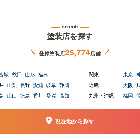
search
塗装店を探す
25,774
登録塗装店
店舗
宮城
秋田
山形
福島
東京
井
山梨
長野
愛知
岐阜
静岡
大阪
島
山口
徳島
香川
愛媛
高知
福岡
現在地から探す