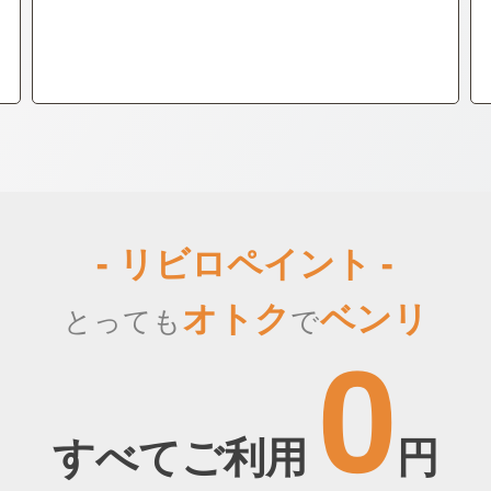
- リビロペイント -
オトク
ベンリ
とっても
で
0
すべてご利用
円