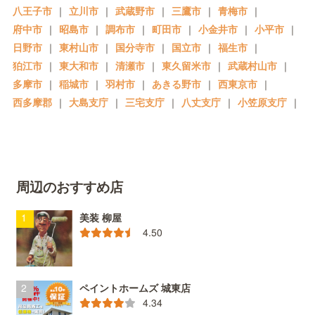
八王子市
｜
立川市
｜
武蔵野市
｜
三鷹市
｜
青梅市
｜
府中市
｜
昭島市
｜
調布市
｜
町田市
｜
小金井市
｜
小平市
｜
日野市
｜
東村山市
｜
国分寺市
｜
国立市
｜
福生市
｜
狛江市
｜
東大和市
｜
清瀬市
｜
東久留米市
｜
武蔵村山市
｜
多摩市
｜
稲城市
｜
羽村市
｜
あきる野市
｜
西東京市
｜
西多摩郡
｜
大島支庁
｜
三宅支庁
｜
八丈支庁
｜
小笠原支庁
｜
周辺のおすすめ店
美装 柳屋
4.50
ペイントホームズ 城東店
4.34