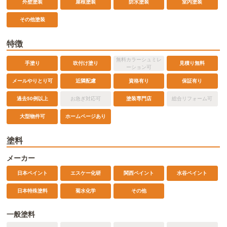
外壁塗装
屋根塗装
防水塗装
室内塗装
その他塗装
特徴
無料カラーシュミレ
手塗り
吹付け塗り
見積り無料
ーション可
メールやりとり可
近隣配慮
資格有り
保証有り
過去50例以上
お急ぎ対応可
塗装専門店
総合リフォーム可
ホームページあり
大型物件可
塗料
メーカー
日本ペイント
エスケー化研
関西ペイント
水谷ペイント
日本特殊塗料
菊水化学
その他
一般塗料