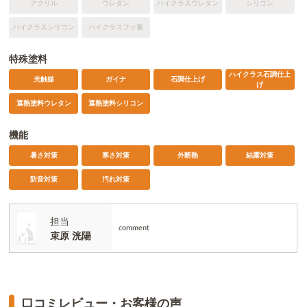
アクリル
ウレタン
ハイクラスウレタン
シリコン
ハイクラスシリコン
ハイクラスフッ素
特殊塗料
ハイクラス石調仕上
光触媒
ガイナ
石調仕上げ
げ
遮熱塗料ウレタン
遮熱塗料シリコン
機能
暑さ対策
寒さ対策
外断熱
結露対策
防音対策
汚れ対策
担当
comment
束原 洸陽
口コミレビュー・お客様の声