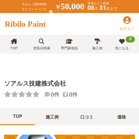
見積もりご依頼
￥
50,000
今ならご成約特典
08
31
月
日まで
キャッシュバック
Ribilo Paint
ログイン
0
TOP
塗装店検索
専門家相談
施工例
気になる
ソアルス技建株式会社
0件
0件
TOP
施工例
口コミ
価格