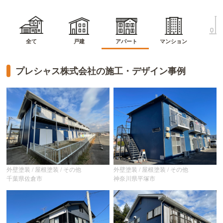
マンション
アパート
全て
戸建
ビ
プレシャス株式会社の施工・デザイン事例
外壁塗装 / 屋根塗装 / その他
外壁塗装 / 屋根塗装 / その他
千葉県佐倉市
神奈川県平塚市