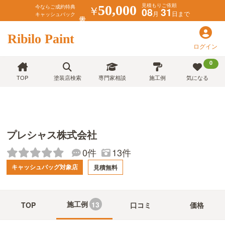
見積もりご依頼
￥
50,000
今ならご成約特典
08
31
月
日まで
キャッシュバック
Ribilo Paint
ログイン
0
TOP
塗装店検索
専門家相談
施工例
気になる
プレシャス株式会社
13件
0件
キャッシュバッグ対象店
見積無料
施工例
13
TOP
口コミ
価格