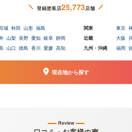
25,773
登録塗装店
店舗
宮城
秋田
山形
福島
東京
井
山梨
長野
愛知
岐阜
静岡
大阪
島
山口
徳島
香川
愛媛
高知
福岡
現在地から探す
Review
口コミ・お客様の声