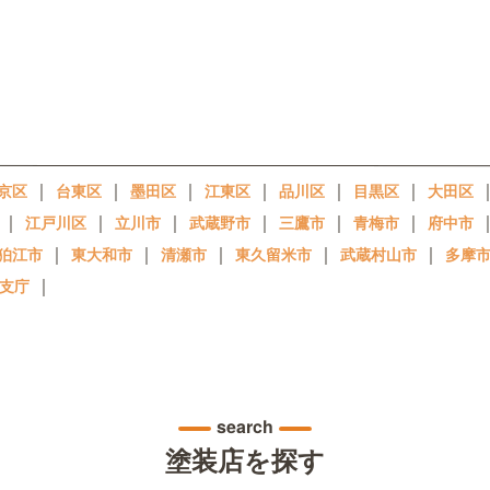
｜
｜
｜
｜
｜
｜
京区
台東区
墨田区
江東区
品川区
目黒区
大田区
｜
｜
｜
｜
｜
｜
江戸川区
立川市
武蔵野市
三鷹市
青梅市
府中市
｜
｜
｜
｜
｜
狛江市
東大和市
清瀬市
東久留米市
武蔵村山市
多摩
｜
支庁
search
塗装店を探す