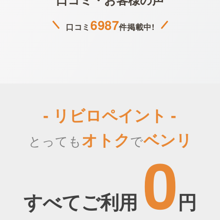
6987
口コミ
件掲載中!
- リビロペイント -
オトク
ベンリ
とっても
で
0
すべてご利用
円