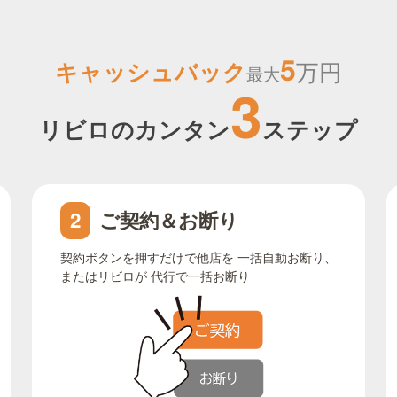
5
キャッシュバック
万円
最大
3
リビロのカンタン
ステップ
ご契約＆お断り
2
契約ボタンを押すだけで他店を 一括自動お断り、
またはリビロが 代行で一括お断り