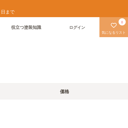
1
日まで
0
役立つ塗装知識
ログイン
気になるリスト
価格