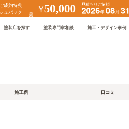
見積もりご依頼
ご成約特典
￥
50,000
2026
08
3
年
月
シュバック
塗装店を探す
塗装専門家相談
施工・デザイン事例
施工例
口コミ