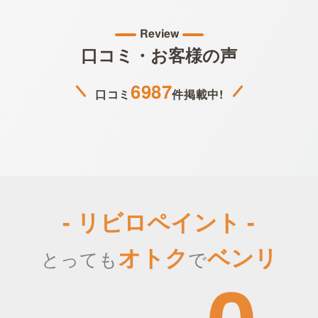
Review
口コミ・お客様の声
6987
口コミ
件掲載中!
- リビロペイント -
オトク
ベンリ
とっても
で