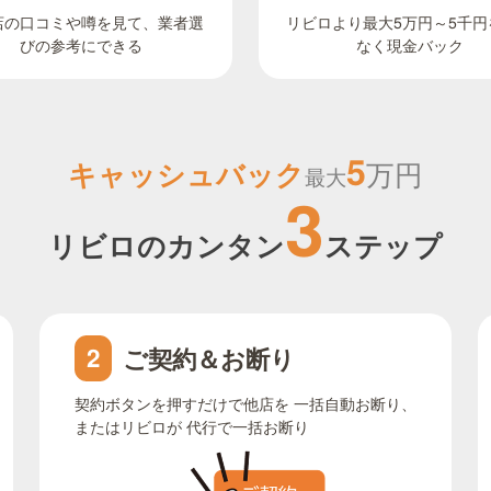
リビロより最大5万円～5千円
店の口コミや噂を見て、業者選
びの参考にできる
なく現金バック
5
キャッシュバック
万円
最大
3
リビロのカンタン
ステップ
ご契約＆お断り
2
契約ボタンを押すだけで他店を 一括自動お断り、
またはリビロが 代行で一括お断り