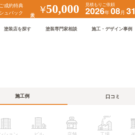
見積もりご依頼
ご成約特典
￥
50,000
2026
08
3
年
月
シュバック
塗装店を探す
塗装専門家相談
施工・デザイン事例
施工例
口コミ
ンション
ビル
店舗
工場