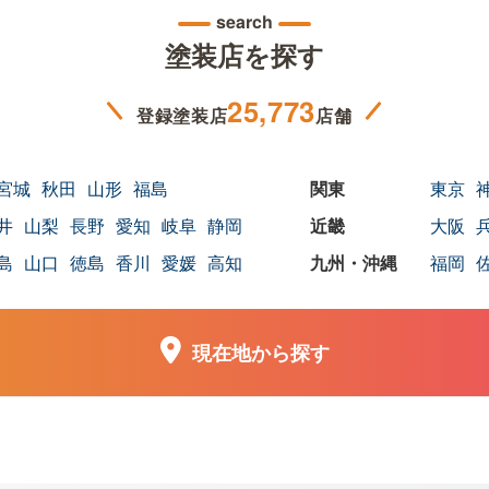
search
塗装店を探す
25,773
登録塗装店
店舗
宮城
秋田
山形
福島
東京
井
山梨
長野
愛知
岐阜
静岡
大阪
島
山口
徳島
香川
愛媛
高知
福岡
現在地から探す