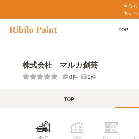
今なら
キャッ
Ribilo Paint
TOP
株式会社 マルカ創芸
0件
0件
TOP
マ
アパート
全て
戸建