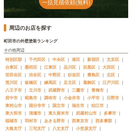
一括見積依頼(無料)
周辺のお店を探す
町田市の外壁塗装ランキング
その他周辺
特別区部
｜
千代田区
｜
中央区
｜
港区
｜
新宿区
｜
文京区
｜
台東区
｜
墨田区
｜
江東区
｜
品川区
｜
目黒区
｜
大田区
｜
世田谷区
｜
渋谷区
｜
中野区
｜
杉並区
｜
豊島区
｜
北区
｜
荒川区
｜
板橋区
｜
練馬区
｜
足立区
｜
葛飾区
｜
江戸川区
｜
八王子市
｜
立川市
｜
武蔵野市
｜
三鷹市
｜
青梅市
｜
府中市
｜
昭島市
｜
調布市
｜
小金井市
｜
小平市
｜
日野市
｜
東村山市
｜
国分寺市
｜
国立市
｜
福生市
｜
狛江市
｜
東大和市
｜
清瀬市
｜
東久留米市
｜
武蔵村山市
｜
多摩市
｜
稲城市
｜
羽村市
｜
あきる野市
｜
西東京市
｜
西多摩郡
｜
大島支庁
｜
三宅支庁
｜
八丈支庁
｜
小笠原支庁
｜