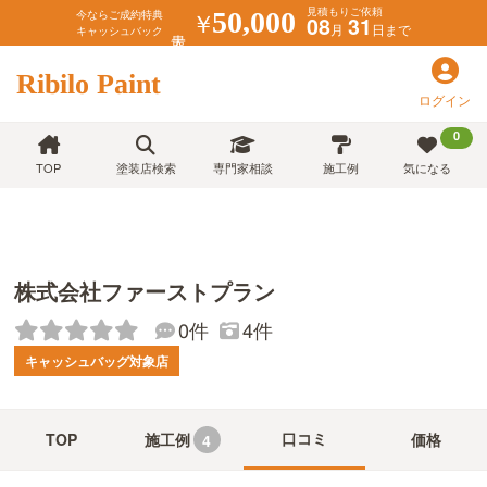
見積もりご依頼
￥
50,000
今ならご成約特典
08
31
月
日まで
キャッシュバック
Ribilo Paint
ログイン
0
TOP
塗装店検索
専門家相談
施工例
気になる
株式会社ファーストプラン
0件
4件
キャッシュバッグ対象店
口コミ
TOP
施工例
価格
4