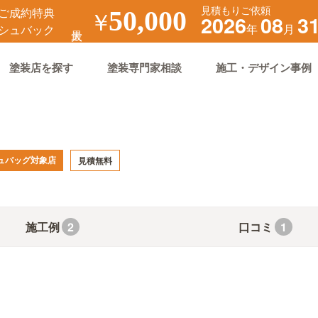
見積もりご依頼
ご成約特典
￥
50,000
2026
08
3
年
月
シュバック
塗装店を探す
塗装専門家相談
施工・デザイン事例
ュバッグ対象店
見積無料
施工例
口コミ
2
1