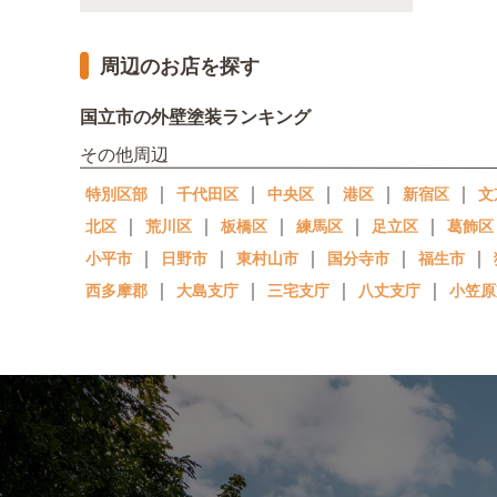
周辺のお店を探す
国立市の外壁塗装ランキング
その他周辺
｜
｜
｜
｜
｜
特別区部
千代田区
中央区
港区
新宿区
文
｜
｜
｜
｜
｜
北区
荒川区
板橋区
練馬区
足立区
葛飾区
｜
｜
｜
｜
｜
小平市
日野市
東村山市
国分寺市
福生市
｜
｜
｜
｜
西多摩郡
大島支庁
三宅支庁
八丈支庁
小笠原