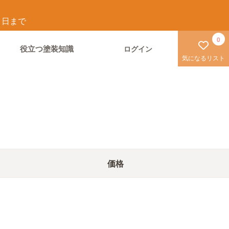
1
日まで
0
役立つ塗装知識
ログイン
気になるリスト
価格