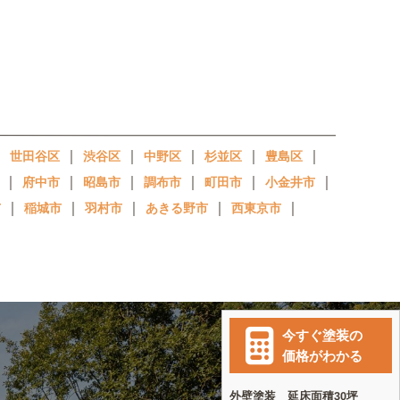
｜
｜
｜
｜
｜
｜
世田谷区
渋谷区
中野区
杉並区
豊島区
｜
｜
｜
｜
｜
｜
府中市
昭島市
調布市
町田市
小金井市
｜
｜
｜
｜
｜
市
稲城市
羽村市
あきる野市
西東京市