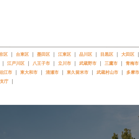
｜
｜
｜
｜
｜
｜
京区
台東区
墨田区
江東区
品川区
目黒区
大田区
｜
｜
｜
｜
｜
｜
江戸川区
八王子市
立川市
武蔵野市
三鷹市
青梅市
｜
｜
｜
｜
｜
狛江市
東大和市
清瀬市
東久留米市
武蔵村山市
多摩
｜
支庁