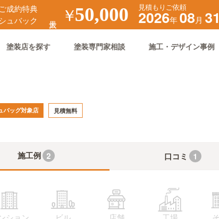
見積もりご依頼
ご成約特典
￥
50,000
2026
08
3
年
月
シュバック
塗装店を探す
塗装専門家相談
施工・デザイン事例
ュバッグ対象店
見積無料
施工例
2
口コミ
1
ンション
ビル
店舗
工場