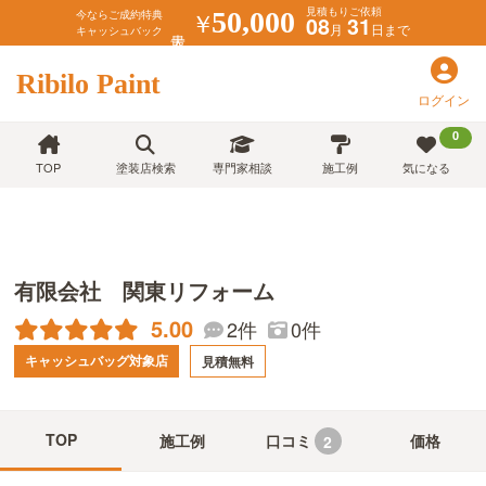
見積もりご依頼
￥
50,000
今ならご成約特典
08
31
月
日まで
キャッシュバック
Ribilo Paint
ログイン
0
TOP
塗装店検索
専門家相談
施工例
気になる
有限会社 関東リフォーム
5.00
2件
0件
キャッシュバッグ対象店
見積無料
TOP
施工例
口コミ
価格
2