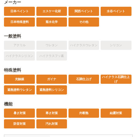
メーカー
日本ペイント
エスケー化研
関西ペイント
水谷ペイント
日本特殊塗料
菊水化学
その他
一般塗料
アクリル
ウレタン
ハイクラスウレタン
シリコン
ハイクラスシリコン
ハイクラスフッ素
特殊塗料
ハイクラス石調仕上
光触媒
ガイナ
石調仕上げ
げ
遮熱塗料ウレタン
遮熱塗料シリコン
機能
暑さ対策
寒さ対策
外断熱
結露対策
防音対策
汚れ対策