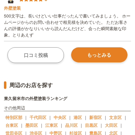
外壁塗装
500文字は、長いけどいい仕事だったんで書いてみましょう。 ホー
ムページからのお問い合わせで相見積を決めていた。 ただお客さ
んの評価がかなりいいから読んだんだけど、会った瞬間素敵な印
象。とりあえず
もっとみる
口コミ投稿
周辺のお店を探す
東久留米市の外壁塗装ランキング
その他周辺
特別区部
｜
千代田区
｜
中央区
｜
港区
｜
新宿区
｜
文京区
｜
台東区
｜
墨田区
｜
江東区
｜
品川区
｜
目黒区
｜
大田区
｜
世田谷区
｜
渋谷区
｜
中野区
｜
杉並区
｜
豊島区
｜
北区
｜