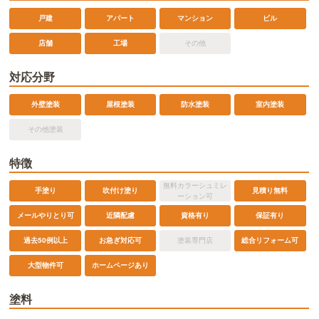
戸建
アパート
マンション
ビル
店舗
工場
その他
対応分野
外壁塗装
屋根塗装
防水塗装
室内塗装
その他塗装
特徴
無料カラーシュミレ
手塗り
吹付け塗り
見積り無料
ーション可
メールやりとり可
近隣配慮
資格有り
保証有り
過去50例以上
お急ぎ対応可
塗装専門店
総合リフォーム可
ホームページあり
大型物件可
塗料