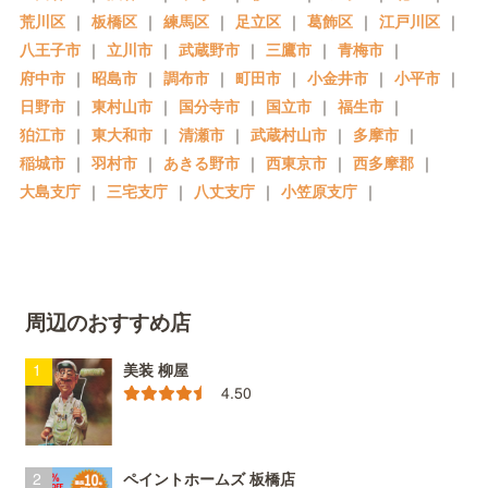
荒川区
｜
板橋区
｜
練馬区
｜
足立区
｜
葛飾区
｜
江戸川区
｜
八王子市
｜
立川市
｜
武蔵野市
｜
三鷹市
｜
青梅市
｜
府中市
｜
昭島市
｜
調布市
｜
町田市
｜
小金井市
｜
小平市
｜
日野市
｜
東村山市
｜
国分寺市
｜
国立市
｜
福生市
｜
狛江市
｜
東大和市
｜
清瀬市
｜
武蔵村山市
｜
多摩市
｜
稲城市
｜
羽村市
｜
あきる野市
｜
西東京市
｜
西多摩郡
｜
大島支庁
｜
三宅支庁
｜
八丈支庁
｜
小笠原支庁
｜
周辺のおすすめ店
美装 柳屋
4.50
ペイントホームズ 板橋店