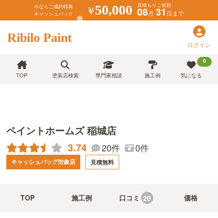
見積もりご依頼
￥
50,000
今ならご成約特典
08
31
月
日まで
キャッシュバック
Ribilo Paint
ログイン
0
TOP
塗装店検索
専門家相談
施工例
気になる
ペイントホームズ 稲城店
3.74
20件
0件
キャッシュバッグ対象店
見積無料
TOP
施工例
口コミ
価格
20