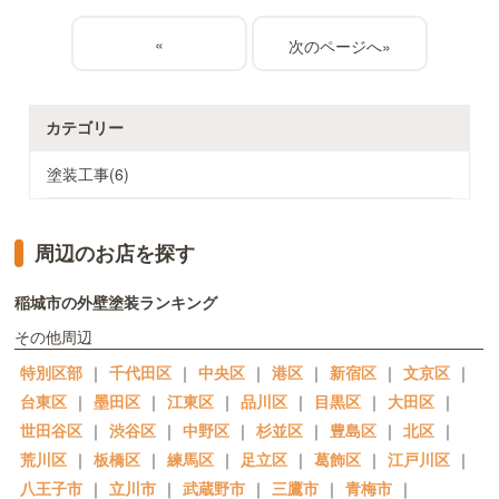
«
»
カテゴリー
塗装工事(6)
周辺のお店を探す
稲城市の外壁塗装ランキング
その他周辺
特別区部
｜
千代田区
｜
中央区
｜
港区
｜
新宿区
｜
文京区
｜
台東区
｜
墨田区
｜
江東区
｜
品川区
｜
目黒区
｜
大田区
｜
世田谷区
｜
渋谷区
｜
中野区
｜
杉並区
｜
豊島区
｜
北区
｜
荒川区
｜
板橋区
｜
練馬区
｜
足立区
｜
葛飾区
｜
江戸川区
｜
八王子市
｜
立川市
｜
武蔵野市
｜
三鷹市
｜
青梅市
｜