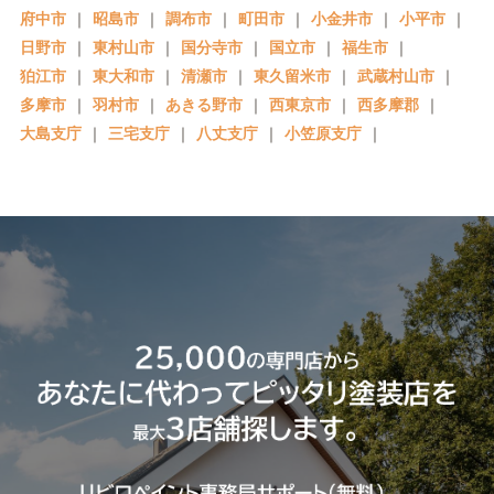
府中市
｜
昭島市
｜
調布市
｜
町田市
｜
小金井市
｜
小平市
｜
日野市
｜
東村山市
｜
国分寺市
｜
国立市
｜
福生市
｜
狛江市
｜
東大和市
｜
清瀬市
｜
東久留米市
｜
武蔵村山市
｜
多摩市
｜
羽村市
｜
あきる野市
｜
西東京市
｜
西多摩郡
｜
大島支庁
｜
三宅支庁
｜
八丈支庁
｜
小笠原支庁
｜