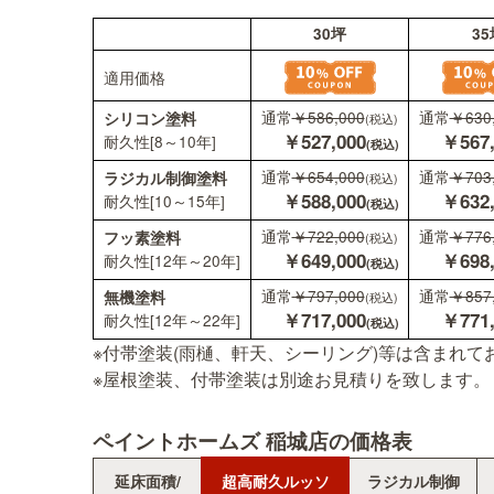
30坪
適用価格
通常
￥586,000
シリコン塗料
(税込)
￥527,000
耐久性[8～10年]
(税込)
通常
￥654,000
ラジカル制御塗料
(税込)
￥588,000
耐久性[10～15年]
(税込)
※付帯塗装(雨樋、軒天、シーリング)等は含まれて
通常
￥722,000
フッ素塗料
(税込)
※屋根塗装、付帯塗装は別途お見積りを致します。
￥649,000
耐久性[12年～20年]
(税込)
通常
￥797,000
無機塗料
ペイントホームズ 稲城店の価格表
(税込)
￥717,000
耐久性[12年～22年]
(税込)
延床面積/
超高耐久ルッソ
ラジカル制御