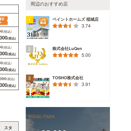
周辺のおすすめ店
ペイントホームズ 稲城店
3.74
50坪
株式会社LuQen
5.00
通常
￥748,000
(税込)
(税込)
0
￥673,000
(税込)
(税込)
TOSHO株式会社
通常
￥835,000
(税込)
(税込)
3.91
0
￥751,000
(税込)
(税込)
通常
￥922,000
(税込)
(税込)
0
￥829,000
(税込)
(税込)
通常
￥1,019,000
(税込)
(税込)
0
￥917,000
(税込)
(税込)
 スタ