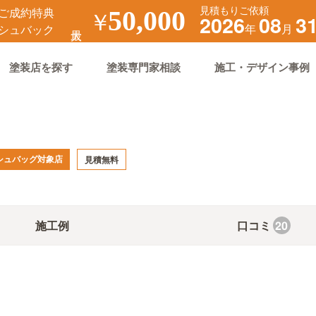
見積もりご依頼
ご成約特典
￥
50,000
2026
08
3
年
月
シュバック
塗装店を探す
塗装専門家相談
施工・デザイン事例
シュバッグ対象店
見積無料
施工例
口コミ
20