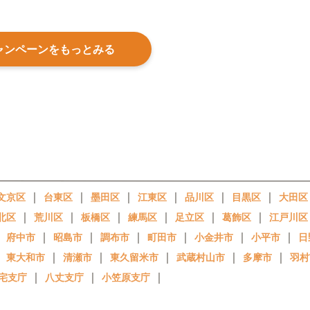
ャンペーンをもっとみる
｜
｜
｜
｜
｜
｜
文京区
台東区
墨田区
江東区
品川区
目黒区
大田区
｜
｜
｜
｜
｜
｜
北区
荒川区
板橋区
練馬区
足立区
葛飾区
江戸川区
｜
｜
｜
｜
｜
｜
｜
府中市
昭島市
調布市
町田市
小金井市
小平市
日
｜
｜
｜
｜
｜
｜
東大和市
清瀬市
東久留米市
武蔵村山市
多摩市
羽村
｜
｜
｜
宅支庁
八丈支庁
小笠原支庁