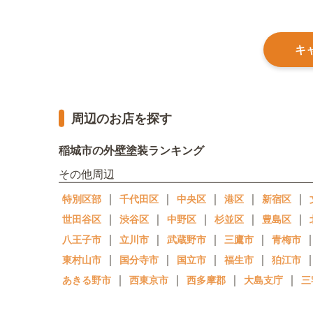
キ
周辺のお店を探す
稲城市の外壁塗装ランキング
その他周辺
｜
｜
｜
｜
｜
特別区部
千代田区
中央区
港区
新宿区
｜
｜
｜
｜
｜
世田谷区
渋谷区
中野区
杉並区
豊島区
｜
｜
｜
｜
八王子市
立川市
武蔵野市
三鷹市
青梅市
｜
｜
｜
｜
東村山市
国分寺市
国立市
福生市
狛江市
｜
｜
｜
｜
あきる野市
西東京市
西多摩郡
大島支庁
三