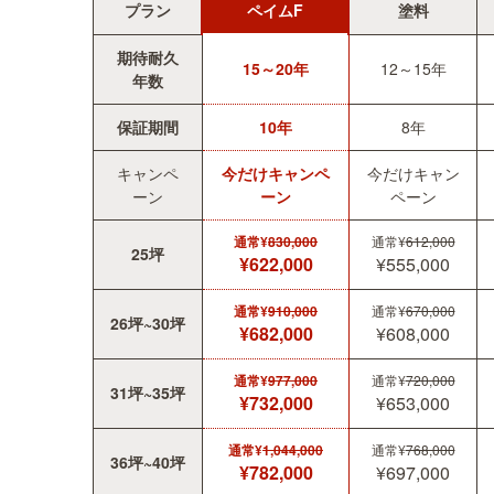
プラン
ペイムF
塗料
期待耐久
15～20年
12～15年
年数
保証期間
10年
8年
キャンペ
今だけキャンペ
今だけキャン
ーン
ーン
ペーン
通常¥
830,000
通常¥
612,000
25坪
¥622,000
¥555,000
通常¥
910,000
通常¥
670,000
26坪~30坪
¥682,000
¥608,000
通常¥
977,000
通常¥
720,000
31坪~35坪
¥732,000
¥653,000
通常¥
1,044,000
通常¥
768,000
36坪~40坪
¥782,000
¥697,000