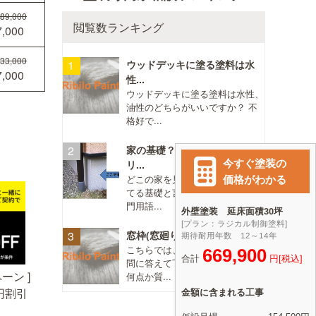
89,000
閲覧数ランキング
,000
33,000
ウッドデッキに塗る塗料は水
,000
性...
ウッドデッキに塗る塗料は水性、
油性のどちらがいいですか？ 不
格好で...
家の基礎？地面近くのコンク
リ...
どこの家を見ても、 地面に接し
てる基礎と言う部分ですか？（専
門用語...
窓枠(窓廻り)のコーキング打...
こちらでは、直接塗装店さんが質
問に答えて下さるということで、
ーン ]
何点か質...
0円割引