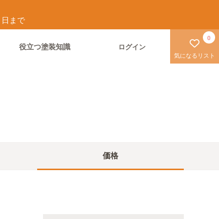
1
日まで
0
役立つ塗装知識
ログイン
気になるリスト
価格