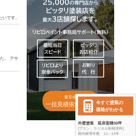
たいです。
た。 アサ
最安値
一括見積依頼(無料)