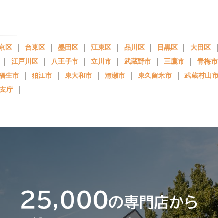
｜
｜
｜
｜
｜
｜
京区
台東区
墨田区
江東区
品川区
目黒区
大田区
｜
｜
｜
｜
｜
｜
江戸川区
八王子市
立川市
武蔵野市
三鷹市
青梅市
｜
｜
｜
｜
｜
福生市
狛江市
東大和市
清瀬市
東久留米市
武蔵村山
｜
支庁