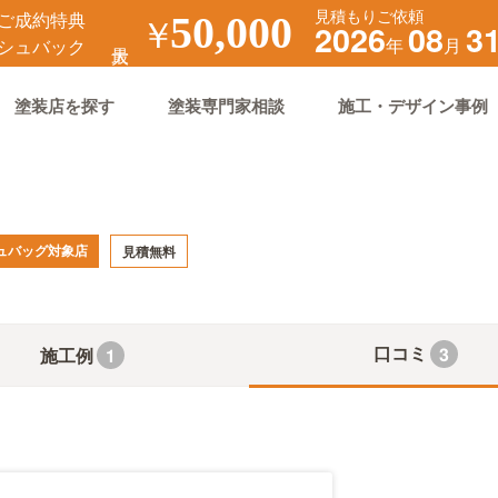
見積もりご依頼
ご成約特典
￥
50,000
2026
08
3
年
月
シュバック
塗装店を探す
塗装専門家相談
施工・デザイン事例
ュバッグ対象店
見積無料
口コミ
3
施工例
1