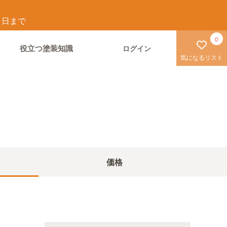
1
日まで
0
役立つ塗装知識
ログイン
気になるリスト
価格