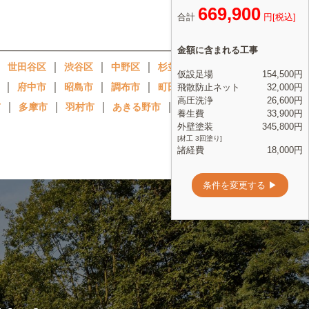
｜
｜
｜
｜
｜
｜
世田谷区
渋谷区
中野区
杉並区
豊島区
｜
｜
｜
｜
｜
｜
府中市
昭島市
調布市
町田市
小金井市
｜
｜
｜
｜
｜
市
多摩市
羽村市
あきる野市
西東京市