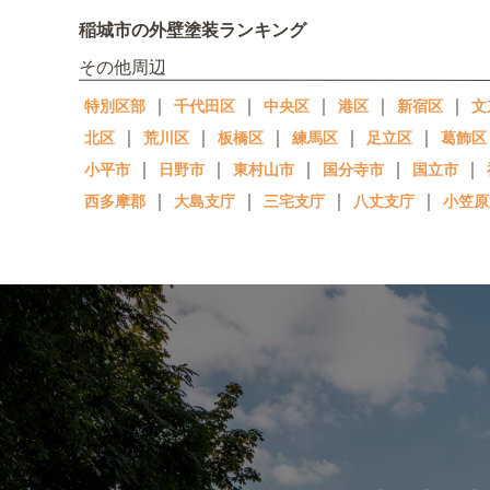
稲城市の外壁塗装ランキング
その他周辺
｜
｜
｜
｜
｜
特別区部
千代田区
中央区
港区
新宿区
文
｜
｜
｜
｜
｜
北区
荒川区
板橋区
練馬区
足立区
葛飾区
｜
｜
｜
｜
｜
小平市
日野市
東村山市
国分寺市
国立市
｜
｜
｜
｜
西多摩郡
大島支庁
三宅支庁
八丈支庁
小笠原