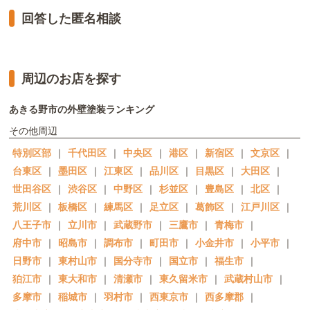
回答した匿名相談
周辺のお店を探す
あきる野市の外壁塗装ランキング
その他周辺
特別区部
｜
千代田区
｜
中央区
｜
港区
｜
新宿区
｜
文京区
｜
台東区
｜
墨田区
｜
江東区
｜
品川区
｜
目黒区
｜
大田区
｜
世田谷区
｜
渋谷区
｜
中野区
｜
杉並区
｜
豊島区
｜
北区
｜
荒川区
｜
板橋区
｜
練馬区
｜
足立区
｜
葛飾区
｜
江戸川区
｜
八王子市
｜
立川市
｜
武蔵野市
｜
三鷹市
｜
青梅市
｜
府中市
｜
昭島市
｜
調布市
｜
町田市
｜
小金井市
｜
小平市
｜
日野市
｜
東村山市
｜
国分寺市
｜
国立市
｜
福生市
｜
狛江市
｜
東大和市
｜
清瀬市
｜
東久留米市
｜
武蔵村山市
｜
多摩市
｜
稲城市
｜
羽村市
｜
西東京市
｜
西多摩郡
｜