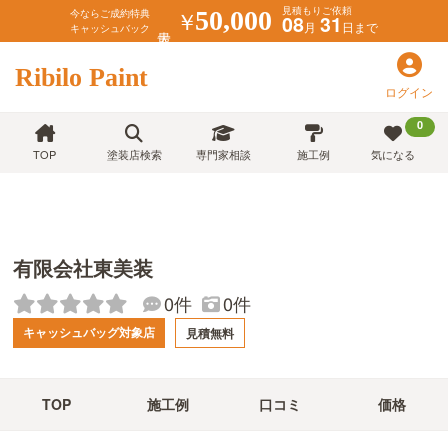
見積もりご依頼
￥
50,000
今ならご成約特典
08
31
月
日まで
キャッシュバック
Ribilo Paint
ログイン
0
TOP
塗装店検索
専門家相談
施工例
気になる
有限会社東美装
0件
0件
キャッシュバッグ対象店
見積無料
TOP
施工例
口コミ
価格