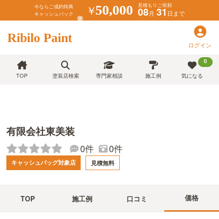
見積もりご依頼
￥
50,000
今ならご成約特典
08
31
月
日まで
キャッシュバック
Ribilo Paint
ログイン
0
TOP
塗装店検索
専門家相談
施工例
気になる
有限会社東美装
0件
0件
キャッシュバッグ対象店
見積無料
価格
TOP
施工例
口コミ