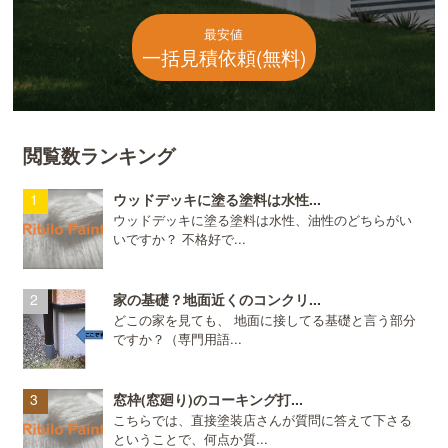
最安値
一括見積依頼(無料)
閲覧数ランキング
ウッドデッキに塗る塗料は水性...
ウッドデッキに塗る塗料は水性、油性のどちらがい
いですか？ 不格好で...
家の基礎？地面近くのコンクリ...
どこの家を見ても、 地面に接してる基礎と言う部分
ですか？（専門用語...
窓枠(窓廻り)のコーキング打...
こちらでは、直接塗装店さんが質問に答えて下さる
ということで、何点か質...