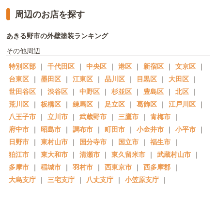
周辺のお店を探す
あきる野市の外壁塗装ランキング
その他周辺
特別区部
｜
千代田区
｜
中央区
｜
港区
｜
新宿区
｜
文京区
｜
台東区
｜
墨田区
｜
江東区
｜
品川区
｜
目黒区
｜
大田区
｜
世田谷区
｜
渋谷区
｜
中野区
｜
杉並区
｜
豊島区
｜
北区
｜
荒川区
｜
板橋区
｜
練馬区
｜
足立区
｜
葛飾区
｜
江戸川区
｜
八王子市
｜
立川市
｜
武蔵野市
｜
三鷹市
｜
青梅市
｜
府中市
｜
昭島市
｜
調布市
｜
町田市
｜
小金井市
｜
小平市
｜
日野市
｜
東村山市
｜
国分寺市
｜
国立市
｜
福生市
｜
狛江市
｜
東大和市
｜
清瀬市
｜
東久留米市
｜
武蔵村山市
｜
多摩市
｜
稲城市
｜
羽村市
｜
西東京市
｜
西多摩郡
｜
大島支庁
｜
三宅支庁
｜
八丈支庁
｜
小笠原支庁
｜