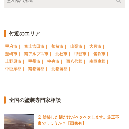
付近のエリア
甲府市｜
富士吉田市｜
都留市｜
山梨市｜
大月市｜
韮崎市｜
南アルプス市｜
北杜市｜
甲斐市｜
笛吹市｜
上野原市｜
甲州市｜
中央市｜
西八代郡｜
南巨摩郡｜
中巨摩郡｜
南都留郡｜
北都留郡｜
全国の塗装専門家相談
.
塗装した樋だけがベタベタします。施工不
良でしょうか？【画像有】