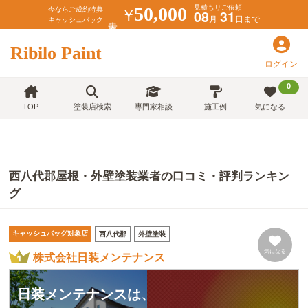
見積もりご依頼
￥
50,000
今ならご成約特典
08
31
月
日まで
キャッシュバック
Ribilo Paint
ログイン
0
TOP
塗装店検索
専門家相談
施工例
気になる
西八代郡屋根・外壁塗装業者の口コミ・評判ランキン
グ
キャッシュバッグ対象店
西八代郡
外壁塗装
気になる
株式会社日装メンテナンス
日装メンテナンスは、