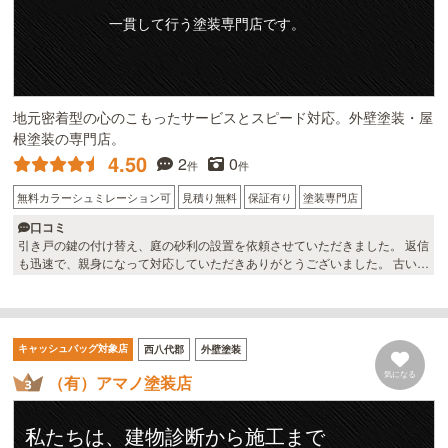
一貫して行う塗装専門店です。
地元密着型の心のこもったサービスとスピード対応。外壁塗装・屋
根塗装の専門店。
4.50
2
0
件
件
無料カラーシュミレーション可
見積り無料
保証有り
塗装専門店
口コミ
引き戸の鍵の付け替え、庭の砂利の設置を依頼させていただきました。 返信
も迅速で、親身になって対応していただきありがとうございました。 古い家
ですので、また総合サービスさんに色々ご相談させていただきたいです。
キャッシュバッグ対象店
西八代郡
外壁塗装
気になる
（有）アマノ塗装店
私たちは、建物診断から施工まで