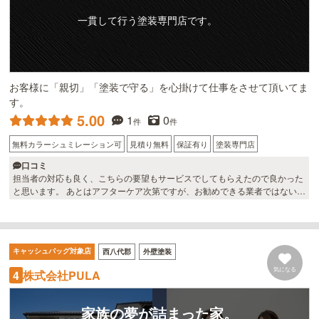
一貫して行う塗装専門店です。
お客様に「親切」「塗装で守る」を心掛けて仕事をさせて頂いてま
す。
5.00
1
0
件
件
無料カラーシュミレーション可
見積り無料
保証有り
塗装専門店
口コミ
担当者の対応も良く、こちらの要望もサービスでしてもらえたので良かった
と思います。 あとはアフターケア次第ですが、お勧めできる業者ではないで
しょうか。大変丁寧で最後まで任せて安心、満足できました。
キャッシュバッグ対象店
西八代郡
外壁塗装
気になる
株式会社PULA
4
家族の夢が詰まった家。