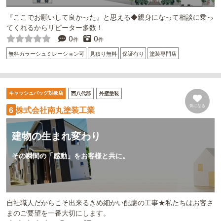
『ここでお願いして良かった』と思える◆親身になって相談に乗っ
てくれるからリピーター多数！
0
0
件
件
無料カラーシュミレーション可
見積り無料
保証有り
塗装専門店
キャッシュバッグ対象店
西八代郡
外壁塗装
気になる
株式会社南丸塗装工業
6
建物の生まれ変わり
その瞬間の「感動」をお客様と共に。
自社職人だからこそ出来るきめ細かい配慮の工事★私たちはお客さ
まのご要望を一番大切にします。