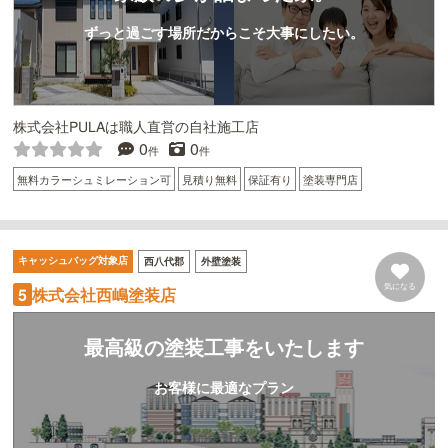
ずっと過ごす場所だからこそ大事にしたい。
株式会社PULAは職人直営の自社施工店
0
0
件
件
無料カラーシュミレーション可
見積り無料
保証有り
塗装専門店
キャッシュバッグ対象店
西八代郡
外壁塗装
気になる
株式会社西嶋塗装店
5
最高級の塗装工事をいたします
お客様に最適なプラン