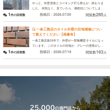
やっと、外壁塗装とコーキング打ち替えが、終わりま
した、 何気なく、見ていたら、偶然目についてしまっ
1
285
たのですが、 画像のように コーキングの端にマイナ
投稿日：2026,07/20
閲覧数
人
件の回答数
スドライバーで突いたように、凹んでいる所があり
.
一条工務店のタイル外壁の目地補修につい
て教えてください【画像有】
一条工務店築16年で、外壁が一部無機質タイルになっ
ています。 このタイルの目地が、グレーの塗装がして
1
163
あるのですが、かなり禿げてしまっていてるので補修
投稿日：2026,07/19
閲覧数
人
件の回答数
したいのですが、 タイルの目地を全てテープを貼っ