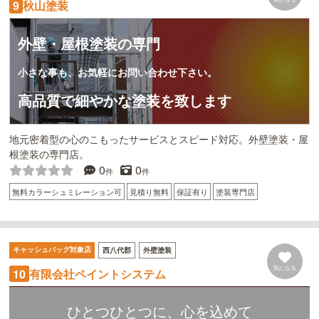
秋山塗装
9
外壁・屋根塗装の専門
小さな事も、お気軽にお問い合わせ下さい。
高品質で細やかな塗装を致します
地元密着型の心のこもったサービスとスピード対応。外壁塗装・屋
根塗装の専門店。
0
0
件
件
無料カラーシュミレーション可
見積り無料
保証有り
塗装専門店
キャッシュバッグ対象店
西八代郡
外壁塗装
気になる
有限会社ペイントシステム
10
ひとつひとつに、心を込めて