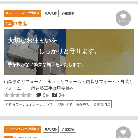
キャッシュバッグ対象店
西八代郡
外壁塗装
気になる
14
甲斐装
大切なお住まいを
しっかりと守ります。
手を抜かない誠実な施工をいたします。
山梨県のリフォーム・水回りリフォーム・内装リフォーム・外装リ
フォーム・ 一般建築工事は甲斐装へ
0
0
件
件
無料カラーシュミレーション可
見積り無料
保証有り
塗装専門店
キャッシュバッグ対象店
西八代郡
外壁塗装
気になる