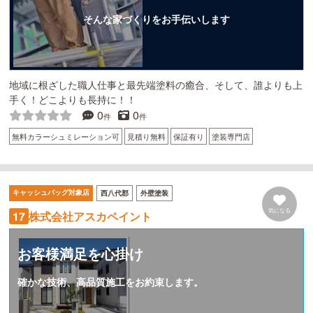
そんな家づくりをお手伝いします
地域に根ざした職人仕事と最先端塗料の癒合、そして、誰よりも上
手く！どこよりも長持に！！
0
0
件
件
無料カラーシュミレーション可
見積り無料
保証有り
塗装専門店
キャッシュバッグ対象店
西八代郡
外壁塗装
気になる
株式会社アスカペイント
17
お客様満足を心掛け
確かな技術、高品質施工をお約束します。