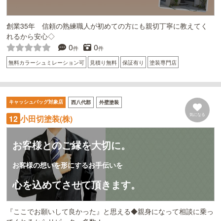
創業35年 信頼の熟練職人が初めての方にも親切丁寧に教えてく
れるから安心◇
0
0
件
件
無料カラーシュミレーション可
見積り無料
保証有り
塗装専門店
キャッシュバッグ対象店
西八代郡
外壁塗装
気になる
小田切塗装(株)
12
お客様とのご縁を大切に。
お客様の想いを形にするお手伝いを
心を込めてさせて頂きます。
『ここでお願いして良かった』と思える◆親身になって相談に乗っ