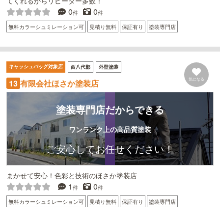
てくれるからリピーター多数！
0
0
件
件
無料カラーシュミレーション可
見積り無料
保証有り
塗装専門店
キャッシュバッグ対象店
西八代郡
外壁塗装
気になる
有限会社ほさか塗装店
13
塗装専門店だからできる
ワンランク上の高品質塗装
ご安心してお任せください！
まかせて安心！色彩と技術のほさか塗装店
1
0
件
件
無料カラーシュミレーション可
見積り無料
保証有り
塗装専門店