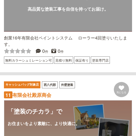
高品質な塗装工事を自信を持ってお届け。
創業16年有限会社ペイントシステム ローラー4回塗りいたしま
す。
0
0
件
件
無料カラーシュミレーション可
見積り無料
保証有り
塗装専門店
キャッシュバッグ対象店
西八代郡
外壁塗装
気になる
有限会社殿原商会
11
「塗装のチカラ」で
お住まいをより素敵に、より快適に。