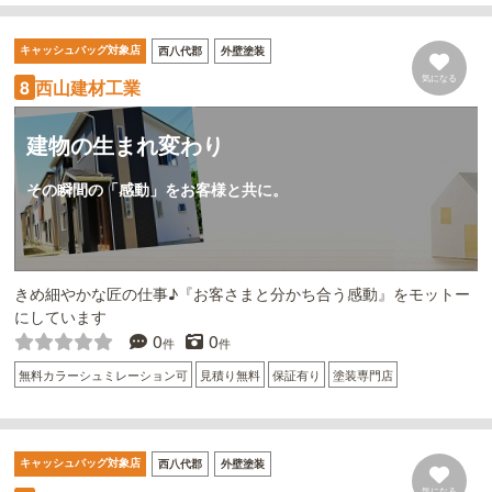
キャッシュバッグ対象店
西八代郡
外壁塗装
気になる
西山建材工業
8
建物の生まれ変わり
その瞬間の「感動」をお客様と共に。
きめ細やかな匠の仕事♪『お客さまと分かち合う感動』をモットー
にしています
0
0
件
件
無料カラーシュミレーション可
見積り無料
保証有り
塗装専門店
キャッシュバッグ対象店
西八代郡
外壁塗装
気になる