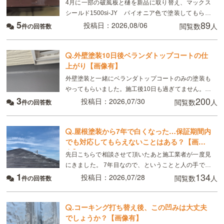
4月に一部の破風板と樋を新品に取り替え、マックス
シールド1500si-JY パイオニア色で塗装してもらい
5
89
ました。 8月現在、樋がベタベタして小さい虫が張り
投稿日：2026,08/06
閲覧数
人
件の回答数
付いています。部分的ではなく全体です。破風板
.
外壁塗装10日後ベランダトップコートの仕
上がり【画像有】
外壁塗装と一緒にベランダトップコートのみの塗装も
やってもらいました。施工後10日も過ぎてません。こ
3
200
れは普通ですか？
投稿日：2026,07/30
閲覧数
人
件の回答数
.
屋根塗装から7年で白くなった…保証期間内
でも対応してもらえないことはある？【画像
有】
先日こちらで相談させて頂いたあと施工業者が一度見
にきました。 7年目なので、ということと人の手で塗
1
134
るのでどうしてもムラはできる、板金部分はやはり経
投稿日：2026,07/28
閲覧数
人
件の回答数
年劣化と言われました ただ板金部分は錆びにくい素材
.
コーキング打ち替え後、この凹みは大丈夫
でしょうか？【画像有】