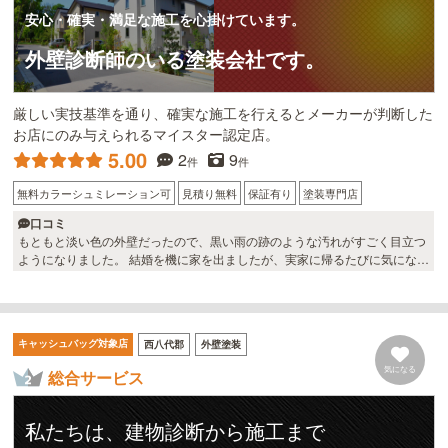
安心・確実・満足な施工を心掛けています。
外壁診断師のいる塗装会社です。
厳しい実技基準を通り、確実な施工を行えるとメーカーが判断した
お店にのみ与えられるマイスター認定店。
5.00
2
9
件
件
無料カラーシュミレーション可
見積り無料
保証有り
塗装専門店
口コミ
もともと淡い色の外壁だったので、黒い雨の跡のような汚れがすごく目立つ
ようになりました。 結婚を機に家を出ましたが、実家に帰るたびに気になっ
ていたので両親に相談して外壁塗装してもらいました！ 会社の方も職人さん
も気さくで話しやすく、なんでも相談できたのでよかったです＾＾ 仕上がり
も想像以上でとっても満足しています。 ありがとうございました！
キャッシュバッグ対象店
西八代郡
外壁塗装
気になる
総合サービス
私たちは、建物診断から施工まで