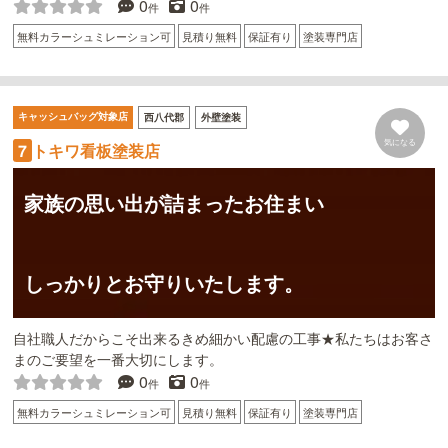
0
0
件
件
無料カラーシュミレーション可
見積り無料
保証有り
塗装専門店
キャッシュバッグ対象店
西八代郡
外壁塗装
気になる
トキワ看板塗装店
7
家族の思い出が詰まったお住まい
しっかりとお守りいたします。
自社職人だからこそ出来るきめ細かい配慮の工事★私たちはお客さ
まのご要望を一番大切にします。
0
0
件
件
無料カラーシュミレーション可
見積り無料
保証有り
塗装専門店