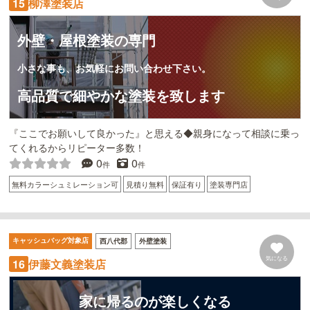
柳澤塗装店
15
外壁・屋根塗装の専門
小さな事も、お気軽にお問い合わせ下さい。
高品質で細やかな塗装を致します
『ここでお願いして良かった』と思える◆親身になって相談に乗っ
てくれるからリピーター多数！
0
0
件
件
無料カラーシュミレーション可
見積り無料
保証有り
塗装専門店
キャッシュバッグ対象店
西八代郡
外壁塗装
気になる
伊藤文義塗装店
16
家に帰るのが楽しくなる