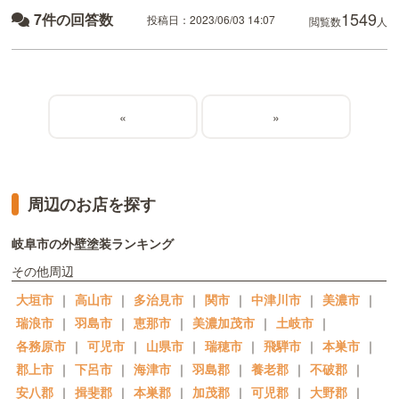
1549
7件の回答数
投稿日：2023/06/03 14:07
閲覧数
人
«
»
周辺のお店を探す
岐阜市の外壁塗装ランキング
その他周辺
大垣市
｜
高山市
｜
多治見市
｜
関市
｜
中津川市
｜
美濃市
｜
瑞浪市
｜
羽島市
｜
恵那市
｜
美濃加茂市
｜
土岐市
｜
各務原市
｜
可児市
｜
山県市
｜
瑞穂市
｜
飛騨市
｜
本巣市
｜
郡上市
｜
下呂市
｜
海津市
｜
羽島郡
｜
養老郡
｜
不破郡
｜
安八郡
｜
揖斐郡
｜
本巣郡
｜
加茂郡
｜
可児郡
｜
大野郡
｜