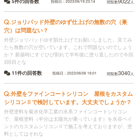
9022
5件の回答数
投稿日：2023/06/19 23:14
閲覧数
人
.
ジョリパッド外壁のゆず仕上げの無数の穴（巣
穴）は問題ない？
外壁ジョリバッドゆず肌仕上げでお願いしました。見てみ
たら無数の穴が空いています。これで問題ないのでしょう
か？ 新築時にすぐひび割れて半年後に塗り直したので今回
3回目とな
3040
11件の回答数
投稿日：2023/06/06 19:01
閲覧数
人
.
外壁をファインコートシリコン 屋根をカスタム
シリコンⅡで検討しています。大丈夫でしょうか？
外壁塗料を菊水化学工業の水系ファインコートシリコン
で、屋根塗料（半分は太陽光が乗っています）を水谷ペイ
ントのカスタムシリコンⅡで施工を考えておりますが、塗
料としてはそれな