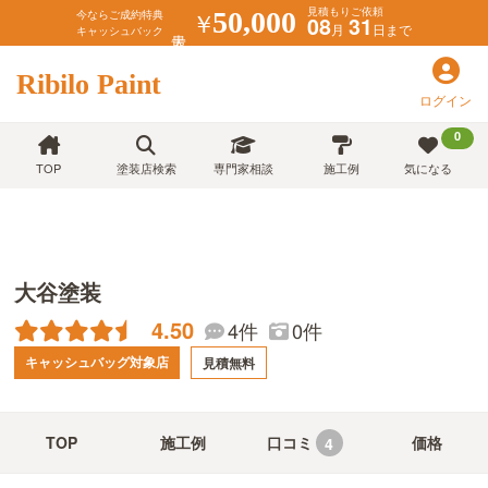
見積もりご依頼
￥
50,000
今ならご成約特典
08
31
月
日まで
キャッシュバック
Ribilo Paint
ログイン
0
TOP
塗装店検索
専門家相談
施工例
気になる
大谷塗装
4.50
4件
0件
キャッシュバッグ対象店
見積無料
TOP
施工例
口コミ
価格
4