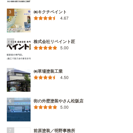
㈱キクチペイント
4.67
株式会社リペイント匠
5.00
㈱草場塗装工業
4.50
街の外壁塗装やさん松阪店
5.00
前原塗装／明野事務所