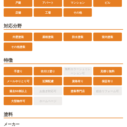
戸建
アパート
マンション
ビル
店舗
工場
その他
対応分野
外壁塗装
屋根塗装
防水塗装
室内塗装
その他塗装
特徴
無料カラーシュミレ
手塗り
吹付け塗り
見積り無料
ーション可
メールやりとり可
近隣配慮
資格有り
保証有り
過去50例以上
お急ぎ対応可
塗装専門店
総合リフォーム可
大型物件可
ホームページ
塗料
メーカー