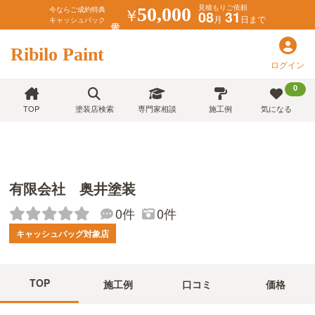
見積もりご依頼
￥
50,000
今ならご成約特典
08
31
月
日まで
キャッシュバック
Ribilo Paint
ログイン
0
TOP
塗装店検索
専門家相談
施工例
気になる
有限会社 奥井塗装
0件
0件
キャッシュバッグ対象店
TOP
施工例
口コミ
価格