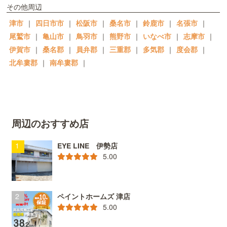
その他周辺
津市
｜
四日市市
｜
松阪市
｜
桑名市
｜
鈴鹿市
｜
名張市
｜
尾鷲市
｜
亀山市
｜
鳥羽市
｜
熊野市
｜
いなべ市
｜
志摩市
｜
伊賀市
｜
桑名郡
｜
員弁郡
｜
三重郡
｜
多気郡
｜
度会郡
｜
北牟婁郡
｜
南牟婁郡
｜
周辺のおすすめ店
EYE LINE 伊勢店
5.00
ペイントホームズ 津店
5.00