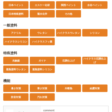
日本ペイント
エスケー化研
関西ペイント
水谷ペイント
日本特殊塗料
菊水化学
その他
一般塗料
アクリル
ウレタン
ハイクラスウレタン
シリコン
ハイクラスシリコン
ハイクラスフッ素
特殊塗料
ハイクラス石調仕上
光触媒
ガイナ
石調仕上げ
げ
遮熱塗料ウレタン
遮熱塗料シリコン
機能
暑さ対策
寒さ対策
外断熱
結露対策
防音対策
汚れ対策
comment